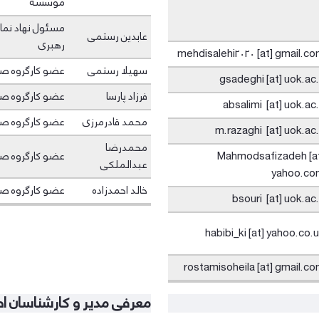
موسسه
مسئول نهاد نم
عابدین رستمی
رهبری
mehdisalehi2020 [at] gmail.c
سهیلا رستمی
عضو کارگروه ص
gsadeghi [at] uok.ac.
فرزاد پارسا
عضو کارگروه ص
absalimi [at] uok.ac.
محمد قادرمرزی
عضو کارگروه ص
m.razaghi [at] uok.ac.
محمدرضا
Mahmodsafizadeh [a
عضو کارگروه ص
عبدالملکی
yahoo.co
خالد احمدزاده
عضو کارگروه ص
bsouri [at] uok.ac.
habibi_ki [at] yahoo.co.
rostamisoheila [at] gmail.c
معرفی مدیر و کارشناسان ا