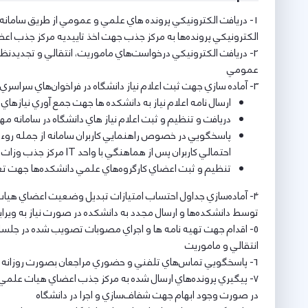
1- دريافت الكترونيكي پرونده هاي علمي و عمومي از طريق سامان
الكترونيكي پرونده‌ها به مركز جذب جهت اخذ تاييديه مركز جذب 
2- دريافت الكترونيكي درخواست‌هاي ماموريت، انتقالي و تجديد
عمومي
3- آماده سازي جهت ثبت اعلام نياز دانشگاه در فراخوان‌هاي سراسري جذب و استخدام اعضاي هيات علمي از طريق سامانه مهر رضوي مركز جذب اعضاي هيات علمي وزارت علوم كه شامل مراحل:
ارسال نامه اعلام نياز به دانشكده ها جهت جمع آوري نيازهاي
دريافت و تنظيم و ثبت اعلام نياز هاي دانشگاه در سامانه م
پاسخگويي در خصوص راهنمايي كاربران سامانه از جمله روء
احتمالي كاربران پس از هماهنگي با واحد IT مركز جذب وزات عتف
تنظيم و ثبت اعضاي كارگروه‌هاي علمي دانشكده‌ها جهت ت
4- آماده‌سازي جداول احتساب امتيازات تبديل وضعيت اعضاي هيا
توسط دانشكده‌ها و ارسال مجدد به دانشكده در صورت نياز به ويرا
5- اقدام جهت تهيه نامه ها و اجراي مصوبات تصويب شده در جل
انتقالي و ماموريت
6- پاسخگويي تماس‌هاي تلفني و حضوري مراجعان بصورت روزانه
7- پيگيري پرونده‌هاي ارسال شده به مركز جذب اعضاي هيات علمي و
در صورت وجود ابهام جهت شفاف‌سازي و اجرا در دانشگاه