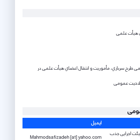
ي ﻫﯿﺄت ﻋﻠﻤﯽ
 ﻃﺮح ﺳﺮﺑﺎزي، ﻣﺄﻣﻮرﯾﺖ و اﻧﺘﻘﺎل اﻋﻀﺎي ﻫﯿﺄت ﻋﻠﻤﯽ در
 ﺻﻼﺣﯿﺖ ﻋﻤﻮﻣﯽ
مومی
ایمیل
یئت اجرایی جذب
Mahmodsafizadeh [at] yahoo.com