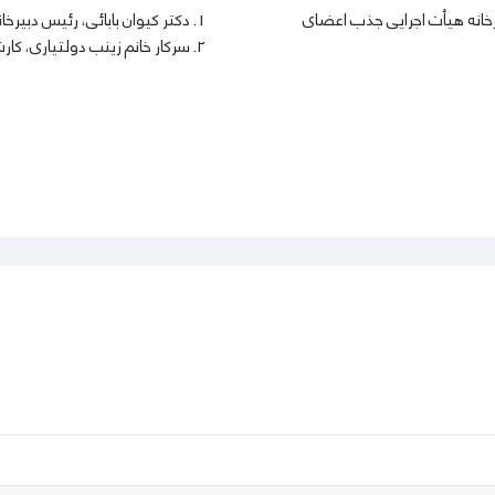
یرخانه هیأت اجرایی جذب اعضای
دکتر کیوان بابائی، رئیس دبیر
سرکار خانم زینب دولتیاری، ک