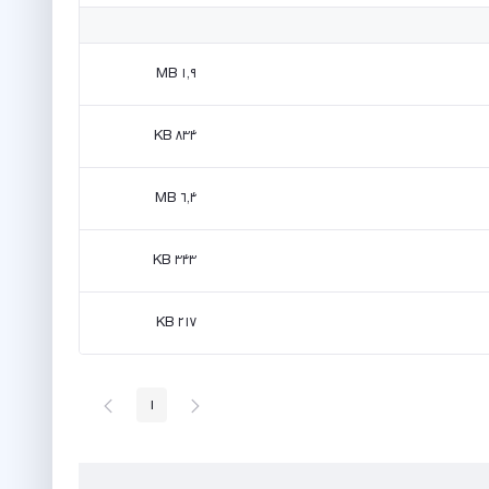
۱٫۹ MB
۸۳۴ KB
۶٫۴ MB
۳۴۳ KB
۲۱۷ KB
پیغام
صفحه
1
صفحه
قبلی
بعد