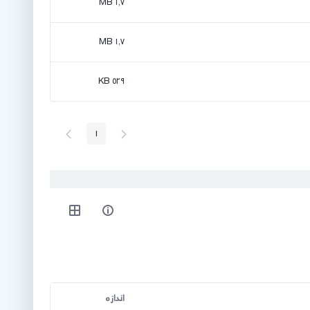
۱٫۷ MB
۱٫۷ MB
۵۲۹ KB
پیغام
صفحه
1
صفحه
قبلی
بعد
اندازه