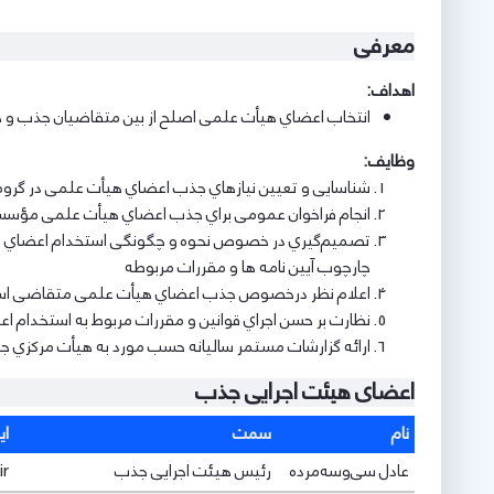
معرفی
اهداف:
اﻧﺘﺨﺎب اﻋﻀﺎي ﻫﯿﺄت ﻋﻠﻤﯽ اﺻﻠﺢ از ﺑﯿﻦ ﻣﺘﻘﺎﺿﯿﺎن ﺟﺬب و 
وظایف:
ﺷﻨﺎﺳﺎﯾﯽ و ﺗﻌﯿﯿﻦ ﻧﯿﺎزﻫﺎي ﺟﺬب اﻋﻀﺎي ﻫﯿﺄت ﻋﻠﻤﯽ در گرو
اﻧﺠﺎم ﻓﺮاﺧﻮان ﻋﻤﻮﻣﯽ ﺑﺮاي ﺟﺬب اﻋﻀﺎي ﻫﯿﺄت ﻋﻠﻤﯽ ﻣﺆﺳ
ﺗﺼﻤﯿﻢﮔﯿﺮي در ﺧﺼﻮص ﻧﺤﻮه و ﭼﮕﻮﻧﮕﯽ اﺳﺘﺨﺪام اﻋﻀﺎي ﻫﯿﺄت
ﭼﺎرﭼﻮب آﯾﯿﻦ ﻧﺎﻣﻪ ﻫﺎ و ﻣﻘﺮرات ﻣﺮﺑﻮﻃﻪ
اﻋﻼم ﻧﻈﺮ درﺧﺼﻮص ﺟﺬب اﻋﻀﺎي ﻫﯿﺄت ﻋﻠﻤﯽ ﻣﺘﻘﺎﺿﯽ اﺳﺘﺨﺪ
ﻧﻈﺎرت ﺑﺮ ﺣﺴﻦ اﺟﺮاي ﻗﻮاﻧﯿﻦ و ﻣﻘﺮرات ﻣﺮﺑﻮط ﺑﻪ اﺳﺘﺨﺪام 
اراﺋﻪ ﮔﺰارﺷﺎت ﻣﺴﺘﻤﺮ ﺳﺎﻟﯿﺎﻧﻪ ﺣﺴﺐ ﻣﻮرد ﺑﻪ ﻫﯿﺄت ﻣﺮﮐﺰي 
اعضای هیئت اجرایی جذب
نام
سمت
ای
عادل سی‌وسه‌مرده
رئیس هیئت اجرایی جذب
ir