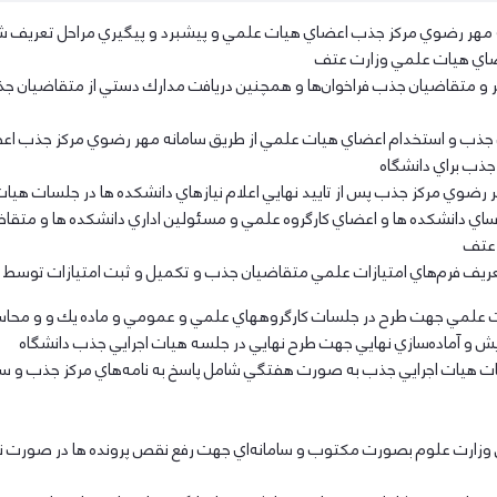
ه مهر رضوي مركز جذب اعضاي هيات علمي و پيشبرد و پيگيري مراحل تعريف شده
اعضاي هيات علمي وزارت عتف
نظر و متقاضيان جذب فراخوان‌ها و همچنين دريافت مدارك دستي از متقاضيان
 جذب براي دانشگاه
هر رضوي مركز جذب پس از تاييد نهايي اعلام نيازهاي دانشكده ها در جلسات هيا
ساي دانشكده ها و اعضاي كارگروه علمي و مسئولين اداري دانشكده ها و متقا
عريف فرم‌هاي امتيازات علمي متقاضيان جذب و تكميل و ثبت امتيازات توسط 
ت علمي جهت طرح در جلسات كارگروههاي علمي و عمومي و ماده يك و و محاسبه
يش و آماده‌سازي نهايي جهت طرح نهايي در جلسه هيات اجرايي جذب دانشگاه
سات هيات اجرايي جذب به صورت هفتگي شامل پاسخ به نامه‌هاي مركز جذب و س
زارت علوم بصورت مكتوب و سامانه‌اي جهت رفع نقص پرونده ها در صورت نياز به