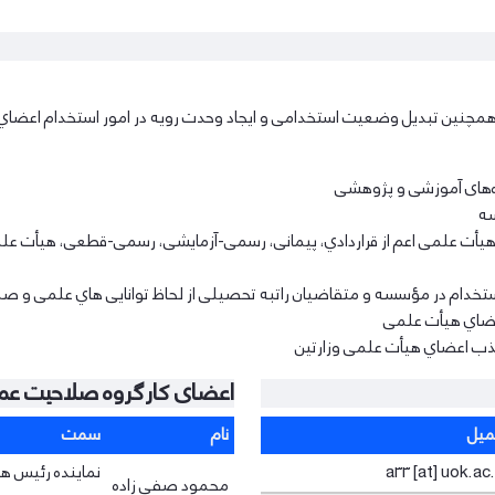
ﻫﻤﭽﻨﯿﻦ ﺗﺒﺪﯾﻞ وﺿﻌﯿﺖ اﺳﺘﺨﺪاﻣﯽ و اﯾﺠﺎد وﺣﺪت روﯾﻪ در اﻣﻮر اﺳﺘﺨﺪام اﻋﻀﺎ
ه‌های آﻣﻮزﺷﯽ و ﭘﮋوﻫﺸﯽ
ﺴﻪ
 ﻋﻠﻤﯽ اﻋﻢ از ﻗﺮاردادي، ﭘﯿﻤﺎﻧﯽ، رﺳﻤﯽ-آزﻣﺎﯾﺸﯽ، رﺳﻤﯽ-ﻗﻄﻌﯽ، ﻫﯿﺄت ﻋﻠﻤﯽ
ام در ﻣﺆﺳﺴﻪ و ﻣﺘﻘﺎﺿﯿﺎن راﺗﺒﻪ ﺗﺤﺼﯿﻠﯽ از ﻟﺤﺎظ ﺗﻮاﻧﺎﯾﯽ ﻫﺎي ﻋﻠﻤﯽ و
اﻋﻀﺎي ﻫﯿﺄت ﻋﻠﻤﯽ
ﺟﺬب اﻋﻀﺎي ﻫﯿﺄت ﻋﻠﻤﯽ وزارﺗﯿﻦ
اعضای کارگروه صلاحیت ع
میل
نام
سمت
a33 [at] uok.ac.
نماینده رئیس ه
محمود صفی زاده