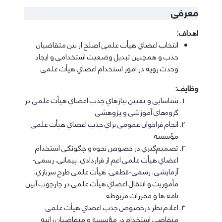
معرفی
اهداف:
اﻧﺘﺨﺎب اﻋﻀﺎي ﻫﯿﺄت ﻋﻠﻤﯽ اﺻﻠﺢ از ﺑﯿﻦ ﻣﺘﻘﺎﺿﯿﺎن
ﺟﺬب و ﻫﻤﭽﻨﯿﻦ ﺗﺒﺪﯾﻞ وﺿﻌﯿﺖ اﺳﺘﺨﺪاﻣﯽ و اﯾﺠﺎد
وﺣﺪت روﯾﻪ در اﻣﻮر اﺳﺘﺨﺪام اﻋﻀﺎي ﻫﯿﺄت ﻋﻠﻤﯽ
وظایف:
ﺷﻨﺎﺳﺎﯾﯽ و ﺗﻌﯿﯿﻦ ﻧﯿﺎزﻫﺎي ﺟﺬب اﻋﻀﺎي ﻫﯿﺄت ﻋﻠﻤﯽ در
گروه‌های آﻣﻮزﺷﯽ و ﭘﮋوﻫﺸﯽ
اﻧﺠﺎم ﻓﺮاﺧﻮان ﻋﻤﻮﻣﯽ ﺑﺮاي ﺟﺬب اﻋﻀﺎي ﻫﯿﺄت ﻋﻠﻤﯽ
ﻣﺆﺳﺴﻪ
ﺗﺼﻤﯿﻢﮔﯿﺮي در ﺧﺼﻮص ﻧﺤﻮه و ﭼﮕﻮﻧﮕﯽ اﺳﺘﺨﺪام
اﻋﻀﺎي ﻫﯿﺄت ﻋﻠﻤﯽ اﻋﻢ از ﻗﺮاردادي، ﭘﯿﻤﺎﻧﯽ، رﺳﻤﯽ-
آزﻣﺎﯾﺸﯽ، رﺳﻤﯽ-ﻗﻄﻌﯽ، ﻫﯿﺄت ﻋﻠﻤﯽ ﻃﺮح ﺳﺮﺑﺎزي،
ﻣﺄﻣﻮرﯾﺖ و اﻧﺘﻘﺎل اﻋﻀﺎي ﻫﯿﺄت ﻋﻠﻤﯽ در ﭼﺎرﭼﻮب آﯾﯿﻦ
ﻧﺎﻣﻪ ﻫﺎ و ﻣﻘﺮرات ﻣﺮﺑﻮﻃﻪ
اﻋﻼم ﻧﻈﺮ درﺧﺼﻮص ﺟﺬب اﻋﻀﺎي ﻫﯿﺄت ﻋﻠﻤﯽ
ﻣﺘﻘﺎﺿﯽ اﺳﺘﺨﺪام در ﻣﺆﺳﺴﻪ و ﻣﺘﻘﺎﺿﯿﺎن راﺗﺒﻪ