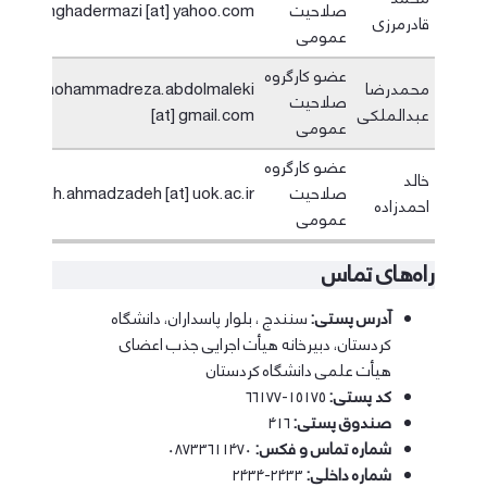
صلاحیت
mghadermazi [at] yahoo.com
قادرمرزی
عمومی
عضو کارگروه
محمدرضا
mohammadreza.abdolmaleki
صلاحیت
عبدالملکی
[at] gmail.com
عمومی
عضو کارگروه
خالد
صلاحیت
kh.ahmadzadeh [at] uok.ac.ir
احمدزاده
عمومی
راه‌های تماس
آدرس پستی:
سنندج ، بلوار پاسداران، دانشگاه
کردستان، دبیرخانه هیأت اجرایی جذب اعضای
هیأت علمی دانشگاه کردستان
کد پستی:
۱۵۱۷۵-۶۶۱۷۷
صندوق پستی:
۴۱۶
شماره تماس و فکس:
۰۸۷۳۳۶۱۱۴۷۰
شماره داخلی:
۲۴۳۳-۲۴۳۴