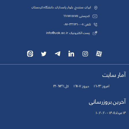
ایران، سنندج، بلوار پاسداران، دانشگاه کردستان
کدپستی: 6617715175
تلفن: 8-33664600-087
پست الکترونیک: info@uok.ac.ir
آمار سایت
امروز:
16033
دیروز:
16707
کل:
3206736
آخرین بروزرسانی
14 مرداد 1405 - 10:20:20