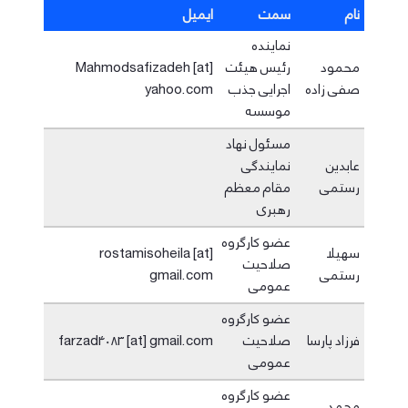
نام
سمت
ایمیل
نماینده
محمود
رئیس هیئت
Mahmodsafizadeh [at]
صفی زاده
اجرایی جذب
yahoo.com
موسسه
مسئول نهاد
عابدین
نمایندگی
رستمی
مقام معظم
رهبری
عضو کارگروه
سهیلا
rostamisoheila [at]
صلاحیت
رستمی
gmail.com
عمومی
عضو کارگروه
فرزاد پارسا
صلاحیت
farzad4083 [at] gmail.com
عمومی
عضو کارگروه
محمد