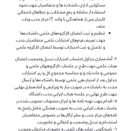
مسئولين اداري دانشكده ها و متقاضيان جهت نحوه
استفاده از سامانه و رفع مشكلات و خطاهاي احتمالي
كاربران پس از هماهنگي با واحد IT مركز جذب وزات
عتف
تنظيم و ثبت اعضاي كارگروه‌هاي علمي دانشكده‌ها
جهت تعريف فرم‌هاي امتيازات علمي متقاضيان جذب
و تكميل و ثبت امتيازات توسط اعضاي كارگروه علمي
4- آماده‌سازي جداول احتساب امتيازات تبديل وضعيت اعضاي
هيات علمي جهت طرح در جلسات كارگروههاي علمي و
عمومي و ماده يك و و محاسبه مجموع كل و ريز امتيازات
جداول بعد از امتيازدهي علمي توسط دانشكده‌ها و ارسال
مجدد به دانشكده در صورت نياز به ويرايش و آماده‌سازي نهايي
جهت طرح نهايي در جلسه هيات اجرايي جذب دانشگاه
5- اقدام جهت تهيه نامه ها و اجراي مصوبات تصويب شده در
جلسات هيات اجرايي جذب به صورت هفتگي شامل پاسخ به
نامه‌هاي مركز جذب و ساير ارگان‌ها در خصوص متقاضيان
استخدام و تبديل وضعيت و انتقالي و ماموريت
6- پاسخگويي تماس‌هاي تلفني و حضوري مراجعان بصورت