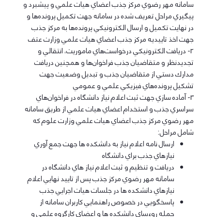
سامانه مهر رضوي مركز جذب اعضاي هيات علمي و پيشبرد و
پيگيري مراحل تعريف شده در سامانه جهت تكميل پرونده‌ها و
در نهايت تكميل و ارسال الكترونيكي پرونده‌ها به مركز جذب
جهت اخذ تاييديه مركز جذب اعضاي هيات علمي وزارت عتف
2- دريافت الكترونيكي درخواست‌هاي ماموريت، انتقالي و
تجديدنظر و متقاضيان جذب فراخوان‌ها و همچنين دريافت
مدارك دستي از متقاضيان جذب و تبديل وضعيت جهت
تشكيل پرونده‌هاي فيزيكي علمي و عمومي
3- آماده سازي جهت ثبت اعلام نياز دانشگاه در فراخوان‌هاي
سراسري جذب و استخدام اعضاي هيات علمي از طريق سامانه
مهر رضوي مركز جذب اعضاي هيات علمي وزارت علوم كه
شامل مراحل:
ارسال نامه اعلام نياز به دانشكده ها جهت جمع آوري
نيازهاي جذب براي دانشگاه
دريافت و تنظيم و ثبت اعلام نياز هاي دانشگاه در
سامانه مهر رضوي مركز جذب پس از تاييد نهايي اعلام
نيازهاي دانشكده ها در جلسات هيات اجرايي جذب
پاسخگويي در خصوص راهنمايي كاربران سامانه از
جمله روءساي دانشكده ها و اعضاي كارگروه علمي و