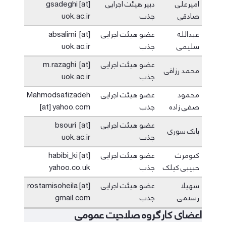
امیرعلی
دبیر هیئت اجرایی
gsadeghi [at]
صادقی
جذب
uok.ac.ir
عبدالله
عضو هیئت اجرایی
absalimi [at]
سلیمی
جذب
uok.ac.ir
عضو هیئت اجرایی
m.razaghi [at]
محمد رزاقی
جذب
uok.ac.ir
محمود
عضو هیئت اجرایی
Mahmodsafizadeh
صفی زاده
جذب
[at] yahoo.com
عضو هیئت اجرایی
bsouri [at]
بابک سوری
جذب
uok.ac.ir
کیومرث
عضو هیئت اجرایی
habibi_ki [at]
حبیبی کیلک
جذب
yahoo.co.uk
سهیلا
عضو هیئت اجرایی
rostamisoheila [at]
رستمی
جذب
gmail.com
اعضای کارگروه صلاحیت عمومی