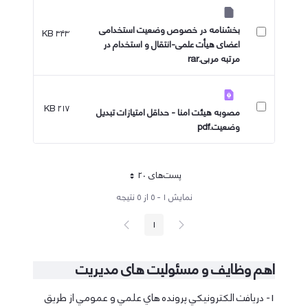
بخشنامه در خصوص وضعیت استخدامی
۳۴۳ KB
اعضای هیأت علمی-انتقال و استخدام در
مرتبه مربی​​​​​​.rar
۲۱۷ KB
مصوبه هیئت امنا - حداقل امتیازات تبدیل
وضعیت.pdf
پست‌‌های 20
هر صفحه
نمایش ۱ - ۵ از ۵ نتیجه
پیغام
صفحه
1
صفحه
قبلی
بعد
اهم وظایف و مسئولیت های مدیریت
1- دريافت الكترونيكي پرونده هاي علمي و عمومي از طريق