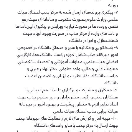
روزانه
7- پيگيري پرونده‌هاي ارسال شده به مركز جذب اعضاي هيات
علمي وزارت علوم بصورت مكتوب و سامانه‌اي جهت رفع
نقص پرونده ها در صورت نياز به ويرايش و پيگيري آيين‌نامه‌ها
و نامه‌هاي وارده از مركز جذب در صورت وجود ابهام جهت
شفاف‌سازي و اجرا در دانشگاه
8- پاسخگويي و مكاتبه با ساير واحدهاي دانشگاه در خصوص
امور دبيرخانه جذب شامل: حوزه رياست، دانشكده‌ها، كارگزيني
اعضاي هيات علمي، معاونت آموزشي و تحصيلات تكميلي،
معاونت اداري و مالي، واحد حقوقي، دفتر نهاد رهبري و
حراست دانشگاه، دفتر نظارت و ارزيابي و تضمين كيفيت
دانشگاه
9- همكاري و مشاركت و برگزاري جلسات هم انديشي با
همكاران جذب و رئيس محترم اداره و دبير محترم جذب جهت
اتخاذ تدابير لازم به منظور پيشرفت و بهبود امور در دبيرخانه
هيات اجرايي جذب اعضاي هيات علمي
10- تهيه آمار و گزارش هاي لازم از فعاليت هاي دبيرخانه جذب
جهت ارسال به مركز جذب يا ساير واحدهاي دانشگاه