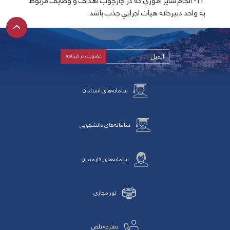
11- انجام ساير اموري كه در چارچوب اهداف و وظايف مربوط
به واحد دبيرخانه هيات اجرايي جذب باشد.
سامانه‌های استادان
سامانه‌های دانشجویی
سامانه‌های کارمندان
تور مجازی
دفترچه تلفن