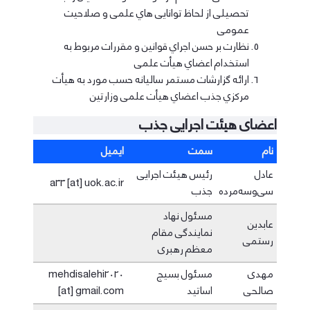
ﺗﺤﺼﯿﻠﯽ از ﻟﺤﺎظ ﺗﻮاﻧﺎﯾﯽ ﻫﺎي ﻋﻠﻤﯽ و ﺻﻼﺣﯿﺖ
ﻋﻤﻮﻣﯽ
ﻧﻈﺎرت ﺑﺮ ﺣﺴﻦ اﺟﺮاي ﻗﻮاﻧﯿﻦ و ﻣﻘﺮرات ﻣﺮﺑﻮط ﺑﻪ
اﺳﺘﺨﺪام اﻋﻀﺎي ﻫﯿﺄت ﻋﻠﻤﯽ
اراﺋﻪ ﮔﺰارﺷﺎت ﻣﺴﺘﻤﺮ ﺳﺎﻟﯿﺎﻧﻪ ﺣﺴﺐ ﻣﻮرد ﺑﻪ ﻫﯿﺄت
ﻣﺮﮐﺰي ﺟﺬب اﻋﻀﺎي ﻫﯿﺄت ﻋﻠﻤﯽ وزارﺗﯿﻦ
اعضای هیئت اجرایی جذب
نام
سمت
ایمیل
عادل
رئیس هیئت اجرایی
a33 [at] uok.ac.ir
سی‌وسه‌مرده
جذب
مسئول نهاد
عابدین
نمایندگی مقام
رستمی
معظم رهبری
مهدی
مسئول بسیج
mehdisalehi2020
صالحی
اساتید
[at] gmail.com