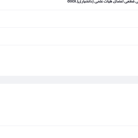
طعی اعضای هیات علمی (دانشیاری).docx