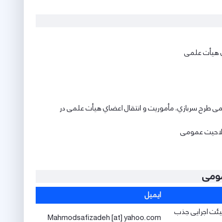
ي ﻫﯿﺄت ﻋﻠﻤﯽ
 ﻃﺮح ﺳﺮﺑﺎزي، ﻣﺄﻣﻮرﯾﺖ و اﻧﺘﻘﺎل اﻋﻀﺎي ﻫﯿﺄت ﻋﻠﻤﯽ در
 ﺻﻼﺣﯿﺖ ﻋﻤﻮﻣﯽ
مومی
ایمیل
یئت اجرایی جذب
Mahmodsafizadeh [at] yahoo.com