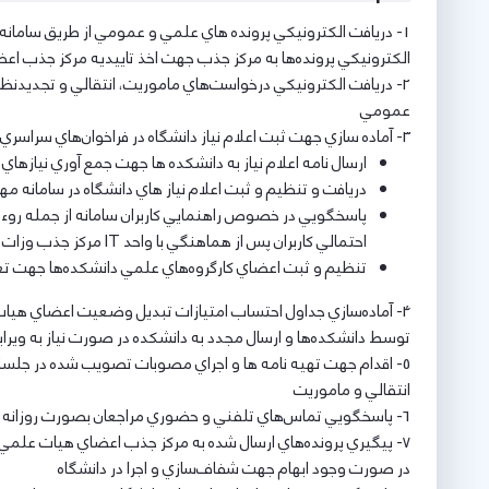
1- دريافت الكترونيكي پرونده هاي علمي و عمومي از طريق سامان
الكترونيكي پرونده‌ها به مركز جذب جهت اخذ تاييديه مركز جذب 
2- دريافت الكترونيكي درخواست‌هاي ماموريت، انتقالي و تجديد
عمومي
3- آماده سازي جهت ثبت اعلام نياز دانشگاه در فراخوان‌هاي سراسري جذب و استخدام اعضاي هيات علمي از طريق سامانه مهر رضوي مركز جذب اعضاي هيات علمي وزارت علوم كه شامل مراحل:
ارسال نامه اعلام نياز به دانشكده ها جهت جمع آوري نيازهاي
دريافت و تنظيم و ثبت اعلام نياز هاي دانشگاه در سامانه م
پاسخگويي در خصوص راهنمايي كاربران سامانه از جمله روء
احتمالي كاربران پس از هماهنگي با واحد IT مركز جذب وزات عتف
تنظيم و ثبت اعضاي كارگروه‌هاي علمي دانشكده‌ها جهت ت
4- آماده‌سازي جداول احتساب امتيازات تبديل وضعيت اعضاي هيا
توسط دانشكده‌ها و ارسال مجدد به دانشكده در صورت نياز به ويرا
5- اقدام جهت تهيه نامه ها و اجراي مصوبات تصويب شده در جل
انتقالي و ماموريت
6- پاسخگويي تماس‌هاي تلفني و حضوري مراجعان بصورت روزانه
7- پيگيري پرونده‌هاي ارسال شده به مركز جذب اعضاي هيات علمي و
در صورت وجود ابهام جهت شفاف‌سازي و اجرا در دانشگاه