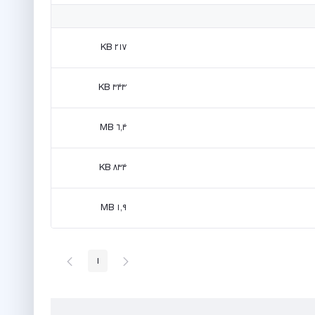
۲۱۷ KB
۳۴۳ KB
۶٫۴ MB
۸۳۴ KB
۱٫۹ MB
پیغام
صفحه
1
صفحه
قبلی
بعد