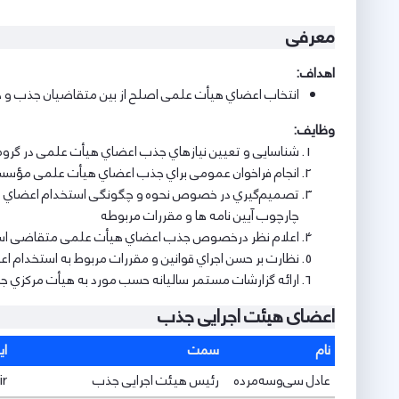
معرفی
اهداف:
اﻧﺘﺨﺎب اﻋﻀﺎي ﻫﯿﺄت ﻋﻠﻤﯽ اﺻﻠﺢ از ﺑﯿﻦ ﻣﺘﻘﺎﺿﯿﺎن ﺟﺬب و 
وظایف:
ﺷﻨﺎﺳﺎﯾﯽ و ﺗﻌﯿﯿﻦ ﻧﯿﺎزﻫﺎي ﺟﺬب اﻋﻀﺎي ﻫﯿﺄت ﻋﻠﻤﯽ در گرو
اﻧﺠﺎم ﻓﺮاﺧﻮان ﻋﻤﻮﻣﯽ ﺑﺮاي ﺟﺬب اﻋﻀﺎي ﻫﯿﺄت ﻋﻠﻤﯽ ﻣﺆﺳ
ﺗﺼﻤﯿﻢﮔﯿﺮي در ﺧﺼﻮص ﻧﺤﻮه و ﭼﮕﻮﻧﮕﯽ اﺳﺘﺨﺪام اﻋﻀﺎي ﻫﯿﺄت
ﭼﺎرﭼﻮب آﯾﯿﻦ ﻧﺎﻣﻪ ﻫﺎ و ﻣﻘﺮرات ﻣﺮﺑﻮﻃﻪ
اﻋﻼم ﻧﻈﺮ درﺧﺼﻮص ﺟﺬب اﻋﻀﺎي ﻫﯿﺄت ﻋﻠﻤﯽ ﻣﺘﻘﺎﺿﯽ اﺳﺘﺨﺪ
ﻧﻈﺎرت ﺑﺮ ﺣﺴﻦ اﺟﺮاي ﻗﻮاﻧﯿﻦ و ﻣﻘﺮرات ﻣﺮﺑﻮط ﺑﻪ اﺳﺘﺨﺪام 
اراﺋﻪ ﮔﺰارﺷﺎت ﻣﺴﺘﻤﺮ ﺳﺎﻟﯿﺎﻧﻪ ﺣﺴﺐ ﻣﻮرد ﺑﻪ ﻫﯿﺄت ﻣﺮﮐﺰي 
اعضای هیئت اجرایی جذب
نام
سمت
ای
عادل سی‌وسه‌مرده
رئیس هیئت اجرایی جذب
ir