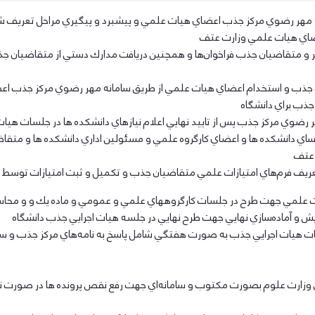
ه مهر رضوي مركز جذب اعضاي هيات علمي و پيشبرد و پيگيري مراحل تعريف شده
اعضاي هيات علمي وزارت عتف
نظر و متقاضيان جذب فراخوان‌ها و همچنين دريافت مدارك دستي از متقاضيان
 جذب براي دانشگاه
هر رضوي مركز جذب پس از تاييد نهايي اعلام نيازهاي دانشكده ها در جلسات هيا
ساي دانشكده ها و اعضاي كارگروه علمي و مسئولين اداري دانشكده ها و متقا
عريف فرم‌هاي امتيازات علمي متقاضيان جذب و تكميل و ثبت امتيازات توسط 
ت علمي جهت طرح در جلسات كارگروههاي علمي و عمومي و ماده يك و و محاسبه
يش و آماده‌سازي نهايي جهت طرح نهايي در جلسه هيات اجرايي جذب دانشگاه
سات هيات اجرايي جذب به صورت هفتگي شامل پاسخ به نامه‌هاي مركز جذب و س
زارت علوم بصورت مكتوب و سامانه‌اي جهت رفع نقص پرونده ها در صورت نياز به