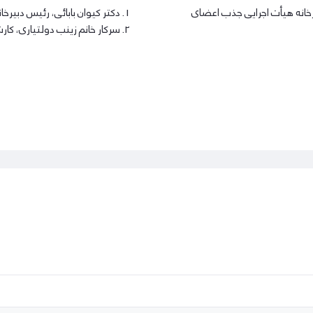
یرخانه هیأت اجرایی جذب اعضای
دکتر کیوان بابائی، رئیس دبیر
سرکار خانم زینب دولتیاری، ک