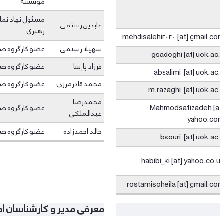
موسسه
مسئول نهاد نم
عابدین رستمی
رهبری
mehdisalehi2020 [at] gmail.c
سهیلا رستمی
عضو کارگروه ص
gsadeghi [at] uok.ac.
فرزاد پارسا
عضو کارگروه ص
absalimi [at] uok.ac.
محمد قادرمرزی
عضو کارگروه ص
m.razaghi [at] uok.ac.
محمدرضا
Mahmodsafizadeh [a
عضو کارگروه ص
عبدالملکی
yahoo.co
خالد احمدزاده
عضو کارگروه ص
bsouri [at] uok.ac.
habibi_ki [at] yahoo.co.
rostamisoheila [at] gmail.c
معرفی مدیر و کارشناسان ا