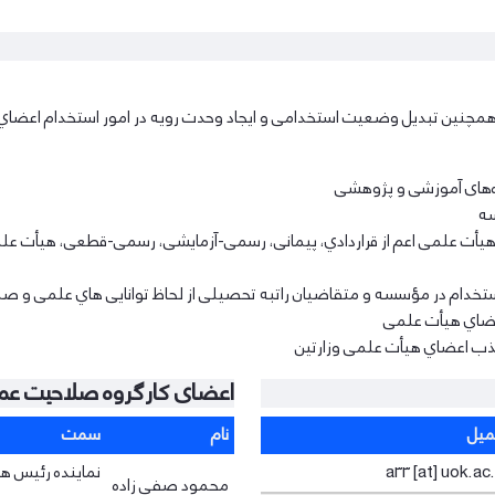
ﻫﻤﭽﻨﯿﻦ ﺗﺒﺪﯾﻞ وﺿﻌﯿﺖ اﺳﺘﺨﺪاﻣﯽ و اﯾﺠﺎد وﺣﺪت روﯾﻪ در اﻣﻮر اﺳﺘﺨﺪام اﻋﻀﺎ
ه‌های آﻣﻮزﺷﯽ و ﭘﮋوﻫﺸﯽ
ﺴﻪ
 ﻋﻠﻤﯽ اﻋﻢ از ﻗﺮاردادي، ﭘﯿﻤﺎﻧﯽ، رﺳﻤﯽ-آزﻣﺎﯾﺸﯽ، رﺳﻤﯽ-ﻗﻄﻌﯽ، ﻫﯿﺄت ﻋﻠﻤﯽ
ام در ﻣﺆﺳﺴﻪ و ﻣﺘﻘﺎﺿﯿﺎن راﺗﺒﻪ ﺗﺤﺼﯿﻠﯽ از ﻟﺤﺎظ ﺗﻮاﻧﺎﯾﯽ ﻫﺎي ﻋﻠﻤﯽ و
اﻋﻀﺎي ﻫﯿﺄت ﻋﻠﻤﯽ
ﺟﺬب اﻋﻀﺎي ﻫﯿﺄت ﻋﻠﻤﯽ وزارﺗﯿﻦ
اعضای کارگروه صلاحیت ع
میل
نام
سمت
a33 [at] uok.ac.
نماینده رئیس ه
محمود صفی زاده