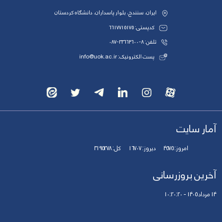
ایران، سنندج، بلوار پاسداران، دانشگاه کردستان
کدپستی: 6617715175
تلفن: 8-33664600-087
پست الکترونیک: info@uok.ac.ir
آمار سایت
امروز:
4575
دیروز:
16707
کل:
3195278
آخرین بروزرسانی
14 مرداد 1405 - 10:20:20