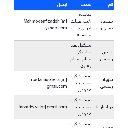
نام
سمت
ایمیل
نماینده
محمود
رئیس هیئت
Mahmodsafizadeh [at]
صفی زاده
اجرایی جذب
yahoo.com
موسسه
مسئول نهاد
عابدین
نمایندگی
رستمی
مقام معظم
رهبری
عضو کارگروه
سهیلا
rostamisoheila [at]
صلاحیت
رستمی
gmail.com
عمومی
عضو کارگروه
فرزاد پارسا
صلاحیت
farzad4083 [at] gmail.com
عمومی
عضو کارگروه
محمد