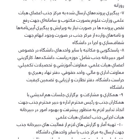
روزانه
7- پيگيري پرونده‌هاي ارسال شده به مركز جذب اعضاي هيات
علمي وزارت علوم بصورت مكتوب و سامانه‌اي جهت رفع
نقص پرونده ها در صورت نياز به ويرايش و پيگيري آيين‌نامه‌ها
و نامه‌هاي وارده از مركز جذب در صورت وجود ابهام جهت
شفاف‌سازي و اجرا در دانشگاه
8- پاسخگويي و مكاتبه با ساير واحدهاي دانشگاه در خصوص
امور دبيرخانه جذب شامل: حوزه رياست، دانشكده‌ها، كارگزيني
اعضاي هيات علمي، معاونت آموزشي و تحصيلات تكميلي،
معاونت اداري و مالي، واحد حقوقي، دفتر نهاد رهبري و
حراست دانشگاه، دفتر نظارت و ارزيابي و تضمين كيفيت
دانشگاه
9- همكاري و مشاركت و برگزاري جلسات هم انديشي با
همكاران جذب و رئيس محترم اداره و دبير محترم جذب جهت
اتخاذ تدابير لازم به منظور پيشرفت و بهبود امور در دبيرخانه
هيات اجرايي جذب اعضاي هيات علمي
10- تهيه آمار و گزارش هاي لازم از فعاليت هاي دبيرخانه جذب
جهت ارسال به مركز جذب يا ساير واحدهاي دانشگاه