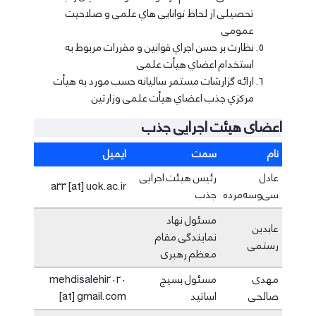
ﺗﺤﺼﯿﻠﯽ از ﻟﺤﺎظ ﺗﻮاﻧﺎﯾﯽ ﻫﺎي ﻋﻠﻤﯽ و ﺻﻼﺣﯿﺖ
ﻋﻤﻮﻣﯽ
ﻧﻈﺎرت ﺑﺮ ﺣﺴﻦ اﺟﺮاي ﻗﻮاﻧﯿﻦ و ﻣﻘﺮرات ﻣﺮﺑﻮط ﺑﻪ
اﺳﺘﺨﺪام اﻋﻀﺎي ﻫﯿﺄت ﻋﻠﻤﯽ
اراﺋﻪ ﮔﺰارﺷﺎت ﻣﺴﺘﻤﺮ ﺳﺎﻟﯿﺎﻧﻪ ﺣﺴﺐ ﻣﻮرد ﺑﻪ ﻫﯿﺄت
ﻣﺮﮐﺰي ﺟﺬب اﻋﻀﺎي ﻫﯿﺄت ﻋﻠﻤﯽ وزارﺗﯿﻦ
اعضای هیئت اجرایی جذب
نام
سمت
ایمیل
عادل
رئیس هیئت اجرایی
a33 [at] uok.ac.ir
سی‌وسه‌مرده
جذب
مسئول نهاد
عابدین
نمایندگی مقام
رستمی
معظم رهبری
مهدی
مسئول بسیج
mehdisalehi2020
صالحی
اساتید
[at] gmail.com