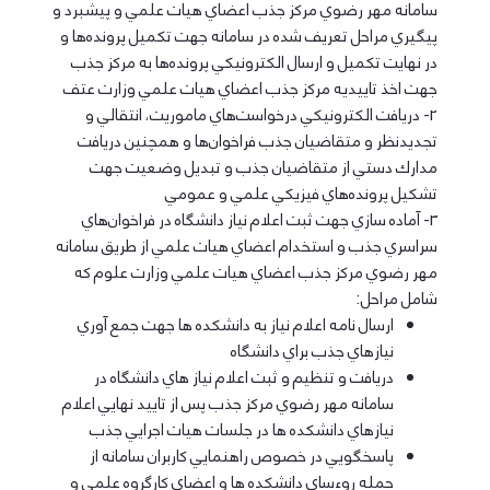
سامانه مهر رضوي مركز جذب اعضاي هيات علمي و پيشبرد و
پيگيري مراحل تعريف شده در سامانه جهت تكميل پرونده‌ها و
در نهايت تكميل و ارسال الكترونيكي پرونده‌ها به مركز جذب
جهت اخذ تاييديه مركز جذب اعضاي هيات علمي وزارت عتف
2- دريافت الكترونيكي درخواست‌هاي ماموريت، انتقالي و
تجديدنظر و متقاضيان جذب فراخوان‌ها و همچنين دريافت
مدارك دستي از متقاضيان جذب و تبديل وضعيت جهت
تشكيل پرونده‌هاي فيزيكي علمي و عمومي
3- آماده سازي جهت ثبت اعلام نياز دانشگاه در فراخوان‌هاي
سراسري جذب و استخدام اعضاي هيات علمي از طريق سامانه
مهر رضوي مركز جذب اعضاي هيات علمي وزارت علوم كه
شامل مراحل:
ارسال نامه اعلام نياز به دانشكده ها جهت جمع آوري
نيازهاي جذب براي دانشگاه
دريافت و تنظيم و ثبت اعلام نياز هاي دانشگاه در
سامانه مهر رضوي مركز جذب پس از تاييد نهايي اعلام
نيازهاي دانشكده ها در جلسات هيات اجرايي جذب
پاسخگويي در خصوص راهنمايي كاربران سامانه از
جمله روءساي دانشكده ها و اعضاي كارگروه علمي و