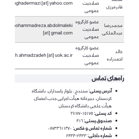
صلاحیت
mghadermazi [at] yahoo.com
قادرمرزی
عمومی
عضو کارگروه
محمدرضا
mohammadreza.abdolmaleki
صلاحیت
عبدالملکی
[at] gmail.com
عمومی
عضو کارگروه
خالد
صلاحیت
kh.ahmadzadeh [at] uok.ac.ir
احمدزاده
عمومی
راه‌های تماس
آدرس پستی:
سنندج ، بلوار پاسداران، دانشگاه
کردستان، دبیرخانه هیأت اجرایی جذب اعضای
هیأت علمی دانشگاه کردستان
کد پستی:
۱۵۱۷۵-۶۶۱۷۷
صندوق پستی:
۴۱۶
شماره تماس و فکس:
۰۸۷۳۳۶۱۱۴۷۰
شماره داخلی:
۲۴۳۳-۲۴۳۴