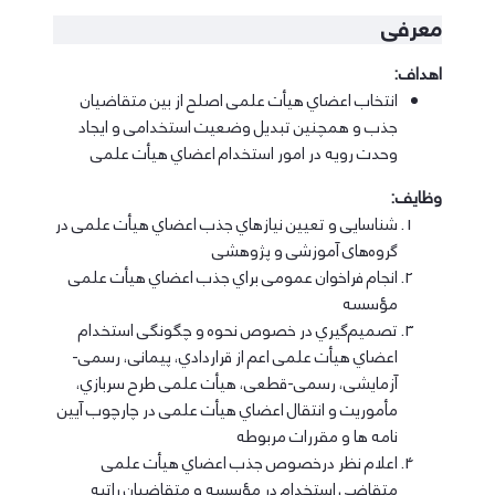
معرفی
اهداف:
اﻧﺘﺨﺎب اﻋﻀﺎي ﻫﯿﺄت ﻋﻠﻤﯽ اﺻﻠﺢ از ﺑﯿﻦ ﻣﺘﻘﺎﺿﯿﺎن
ﺟﺬب و ﻫﻤﭽﻨﯿﻦ ﺗﺒﺪﯾﻞ وﺿﻌﯿﺖ اﺳﺘﺨﺪاﻣﯽ و اﯾﺠﺎد
وﺣﺪت روﯾﻪ در اﻣﻮر اﺳﺘﺨﺪام اﻋﻀﺎي ﻫﯿﺄت ﻋﻠﻤﯽ
وظایف:
ﺷﻨﺎﺳﺎﯾﯽ و ﺗﻌﯿﯿﻦ ﻧﯿﺎزﻫﺎي ﺟﺬب اﻋﻀﺎي ﻫﯿﺄت ﻋﻠﻤﯽ در
گروه‌های آﻣﻮزﺷﯽ و ﭘﮋوﻫﺸﯽ
اﻧﺠﺎم ﻓﺮاﺧﻮان ﻋﻤﻮﻣﯽ ﺑﺮاي ﺟﺬب اﻋﻀﺎي ﻫﯿﺄت ﻋﻠﻤﯽ
ﻣﺆﺳﺴﻪ
ﺗﺼﻤﯿﻢﮔﯿﺮي در ﺧﺼﻮص ﻧﺤﻮه و ﭼﮕﻮﻧﮕﯽ اﺳﺘﺨﺪام
اﻋﻀﺎي ﻫﯿﺄت ﻋﻠﻤﯽ اﻋﻢ از ﻗﺮاردادي، ﭘﯿﻤﺎﻧﯽ، رﺳﻤﯽ-
آزﻣﺎﯾﺸﯽ، رﺳﻤﯽ-ﻗﻄﻌﯽ، ﻫﯿﺄت ﻋﻠﻤﯽ ﻃﺮح ﺳﺮﺑﺎزي،
ﻣﺄﻣﻮرﯾﺖ و اﻧﺘﻘﺎل اﻋﻀﺎي ﻫﯿﺄت ﻋﻠﻤﯽ در ﭼﺎرﭼﻮب آﯾﯿﻦ
ﻧﺎﻣﻪ ﻫﺎ و ﻣﻘﺮرات ﻣﺮﺑﻮﻃﻪ
اﻋﻼم ﻧﻈﺮ درﺧﺼﻮص ﺟﺬب اﻋﻀﺎي ﻫﯿﺄت ﻋﻠﻤﯽ
ﻣﺘﻘﺎﺿﯽ اﺳﺘﺨﺪام در ﻣﺆﺳﺴﻪ و ﻣﺘﻘﺎﺿﯿﺎن راﺗﺒﻪ