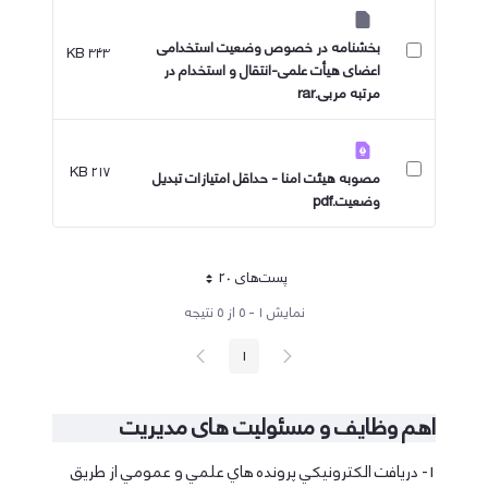
بخشنامه در خصوص وضعیت استخدامی
۳۴۳ KB
اعضای هیأت علمی-انتقال و استخدام در
مرتبه مربی​​​​​​.rar
۲۱۷ KB
مصوبه هیئت امنا - حداقل امتیازات تبدیل
وضعیت.pdf
پست‌‌های 20
هر صفحه
نمایش ۱ - ۵ از ۵ نتیجه
پیغام
صفحه
1
صفحه
قبلی
بعد
اهم وظایف و مسئولیت های مدیریت
1- دريافت الكترونيكي پرونده هاي علمي و عمومي از طريق