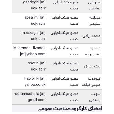
امیرعلی
دبیر هیئت اجرایی
gsadeghi [at]
صادقی
جذب
uok.ac.ir
عبدالله
عضو هیئت اجرایی
absalimi [at]
سلیمی
جذب
uok.ac.ir
عضو هیئت اجرایی
m.razaghi [at]
محمد رزاقی
جذب
uok.ac.ir
محمود
عضو هیئت اجرایی
Mahmodsafizadeh
صفی زاده
جذب
[at] yahoo.com
عضو هیئت اجرایی
bsouri [at]
بابک سوری
جذب
uok.ac.ir
کیومرث
عضو هیئت اجرایی
habibi_ki [at]
حبیبی کیلک
جذب
yahoo.co.uk
سهیلا
عضو هیئت اجرایی
rostamisoheila [at]
رستمی
جذب
gmail.com
اعضای کارگروه صلاحیت عمومی