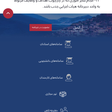
11- انجام ساير اموري كه در چارچوب اهداف و وظايف مربوط
به واحد دبيرخانه هيات اجرايي جذب باشد.
سامانه‌های استادان
سامانه‌های دانشجویی
سامانه‌های کارمندان
تور مجازی
دفترچه تلفن