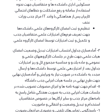
مسئولين اداري دانشكده ها و متقاضيان جهت نحوه
استفاده از سامانه و رفع مشكلات و خطاهاي احتمالي
كاربران پس از هماهنگي با واحد IT مركز جذب وزات
عتف
تنظيم و ثبت اعضاي كارگروه‌هاي علمي دانشكده‌ها
جهت تعريف فرم‌هاي امتيازات علمي متقاضيان جذب
و تكميل و ثبت امتيازات توسط اعضاي كارگروه علمي
4- آماده‌سازي جداول احتساب امتيازات تبديل وضعيت اعضاي
هيات علمي جهت طرح در جلسات كارگروههاي علمي و
عمومي و ماده يك و و محاسبه مجموع كل و ريز امتيازات
جداول بعد از امتيازدهي علمي توسط دانشكده‌ها و ارسال
مجدد به دانشكده در صورت نياز به ويرايش و آماده‌سازي نهايي
جهت طرح نهايي در جلسه هيات اجرايي جذب دانشگاه
5- اقدام جهت تهيه نامه ها و اجراي مصوبات تصويب شده در
جلسات هيات اجرايي جذب به صورت هفتگي شامل پاسخ به
نامه‌هاي مركز جذب و ساير ارگان‌ها در خصوص متقاضيان
استخدام و تبديل وضعيت و انتقالي و ماموريت
6- پاسخگويي تماس‌هاي تلفني و حضوري مراجعان بصورت