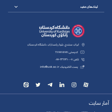
لینک‌های مفید
ایران، سنندج، بلوار پاسداران، دانشگاه کردستان
کدپستی: 6617715175
تلفن: 8-33664600-087
پست الکترونیک: info@uok.ac.ir
آمار سایت