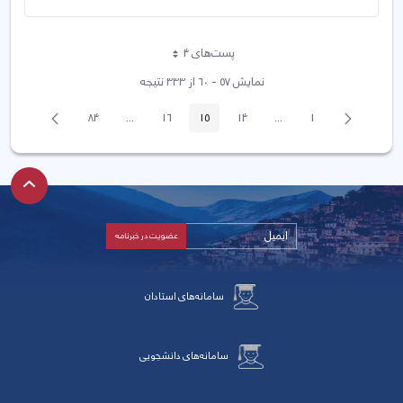
پست‌‌های 4
هر صفحه
نمایش ۵۷ - ۶۰ از ۳۳۳ نتیجه
پیغام
صفحه
84
...
16
15
14
...
1
صفحه
صفحه
Intermediate Pages
صفحه
صفحه
صفحه
Intermediate Pages
قبلی
بعد
سامانه‌های استادان
سامانه‌های دانشجویی