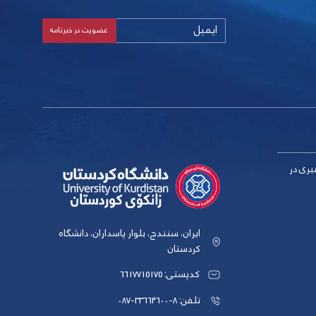
بری در
ایران، سنندج، بلوار پاسداران، دانشگاه
کردستان
کدپستی: 6617715175
تلفن: 8-33664600-087