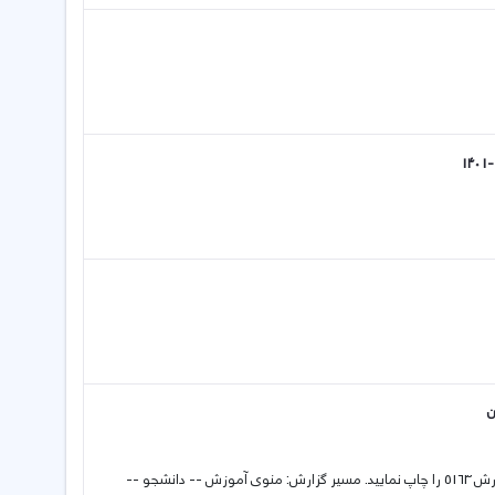
برای دریافت برگه درخواست معافیت تحصیلی در سامانه آموزشی گلستان، گزارش 5163 را چاپ نمایید. مسیر گزارش: منوی آموزش -- دانشجو --