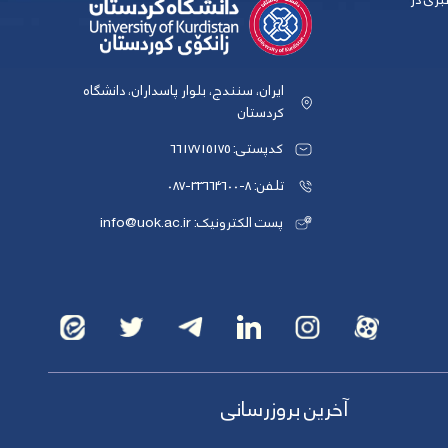
بری در
ایران، سنندج، بلوار پاسداران، دانشگاه
کردستان
کدپستی: 6617715175
تلفن: 8-33664600-087
پست الکترونیک: info@uok.ac.ir
آخرین بروزرسانی