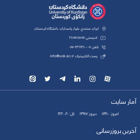
ایران، سنندج، بلوار پاسداران، دانشگاه کردستان
کدپستی: 6617715175
تلفن: 8-33664600-087
پست الکترونیک: info@uok.ac.ir
آمار سایت
امروز:
14410
دیروز:
24917
کل:
3230030
آخرین بروزرسانی