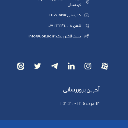
کردستان
کدپستی: 6617715175
تلفن: 8-33664600-087
پست الکترونیک: info@uok.ac.ir
آخرین بروزرسانی
14 مرداد 1405 - 10:20:20