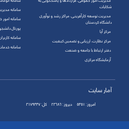
مدیریت امور حقوقی، قراردادها و پاسخگویی به
سامانه اتوماس
شکایات
سامانه مدیری
مدیریت توسعه کارآفرینی، مراکز رشد و نوآوری
سامانه امور خو
دانشگاه کردستان
پورتال دانشج
مرکز آپا
سامانه کاربران
مرکز نظارت، ارزیابی و تضمین کیفیت
سامانه خدمات 
دفتر ارتباط با جامعه و صنعت
آزمایشگاه مرکزی
آمار سایت
امروز:
5451
دیروز:
23686
کل:
3179447