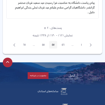
پیام ریاست دانشگاه به مناسبت فرا رسیدن عید سعید قربان محضر
گرانقدر دانشگاهیان گرامی سلام علیکم عید قربان تجلی بندگی ابراهیم
خلیل...
پست‌‌های 20
هر صفحه
نمایش ۱٬۱۲۱ - ۱٬۱۴۰ از ۱٬۳۳۸ نتیجه
پیغام
صفحه
67
...
58
57
56
...
1
صفحه
صفحه
Intermediate Pages
صفحه
صفحه
صفحه
Intermediate Pages
قبلی
بعد
سامانه‌های استادان