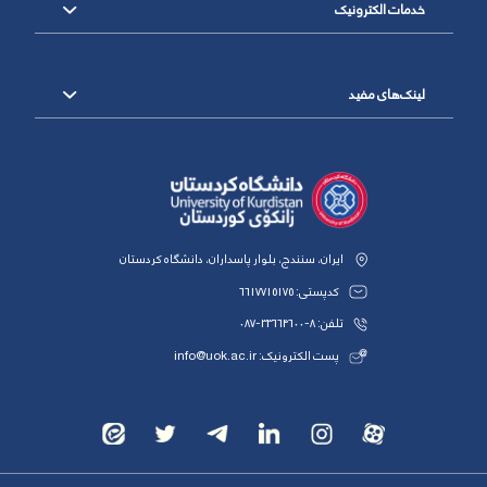
خدمات الکترونیک
لینک‌های مفید
ایران، سنندج، بلوار پاسداران، دانشگاه کردستان
کدپستی: 6617715175
تلفن: 8-33664600-087
پست الکترونیک: info@uok.ac.ir