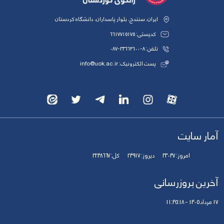
ایران، سنندج، بلوار پاسداران، دانشگاه کردستان
کدپستی: 6617715175
تلفن: 8-33664600-087
پست الکترونیک: info@uok.ac.ir
آمار سایت
امروز:
33047
دیروز:
24917
کل:
3248667
آخرین بروزرسانی
17 مرداد 1405 - 11:45:18