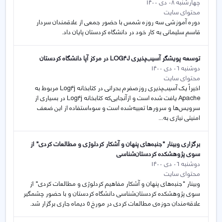
چهارشنبه 08 دی 1400
محتوای سایت
دوره آموزشی سه روزه شمس با حضور جمعی از علاقمندان سردار
قاسم سلیمانی به کار خود در دانشگاه کردستان پایان داد.
توسعه پویشگر آسیب‌پذیری LOG۴J در مرکز آپا دانشگاه کردستان
دوشنبه 06 دی 1400
محتوای سایت
اخیراً یک آسیب‌پذیری روزصفرم بحرانی در کتابخانه Log۴j مربوط به
Apache یافت شده است و ازآنجایی‌که کتابخانه Log۴j در بسیاری از
سرویس‌ها و سرورها تعبیه‌شده است و سوءاستفاده از این ضعف
امنیتی نیازی به...
برگزاری وبینار "جنبەهای پنهان و آشکار کردلوژی و مطالعات کردی" از
سوی پژوهشکدە کردستان‌شناسی
دوشنبه 06 دی 1400
محتوای سایت
وبینار "جنبەهای پنهان و آشکار مفاهیم کردلوژی و مطالعات کردی" از
سوی پژوهشکدە کردستان‌شناسی دانشگاە کردستان و با حضور چشمگیر
علاقه‌مندان حوزه‌ی مطالعات کردی در مورخ ۵ دیماە جاری برگزار شد.