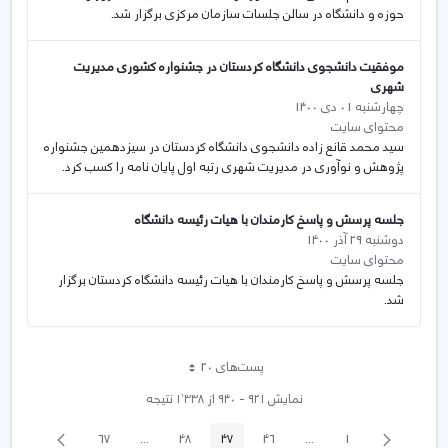
حوزه و دانشگاه در سالن جلسات سازمان مرکزی برگزار شد.
موفقیت دانشجوی دانشگاه کردستان در جشنواره کشوری مدیریت
شهری
چهارشنبه 01 دی 1400
محتوای سایت
سید محمد قانع زاده دانشجوی دانشگاه کردستان در سیزدهمین جشنواره
پژوهش و نوآوری در مدیریت شهری رتبه اول پایان نامه را کسب کرد.
جلسه پرسش و پاسخ کارمندان با هیات رئیسه دانشگاه
دوشنبه 29 آذر 1400
محتوای سایت
جلسه پرسش و پاسخ کارمندان با هیات رئیسه دانشگاه کردستان برگزار
شد.
پست‌‌های 20
هر صفحه
نمایش ۹۲۱ - ۹۴۰ از ۱٬۳۳۸ نتیجه
پیغام
صفحه
67
...
48
47
46
...
1
صفحه
صفحه
Intermediate Pages
صفحه
صفحه
صفحه
Intermediate Pages