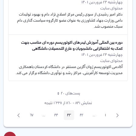
چهارشنبه 24 فروردین 1401
محتوای سایت
دکتر امیر رشیدی از سوی رئیس مرکز اصلاح نژاد دام و بهبود تولیدات
دامی وزارت جهاد کشاورزی به عنوان عضو کارگروه سیاست گذاری دام
سبک منصوب شد.
دوره بین المللی آموزش لیدرهای اکوتوریسم دوره ای مناسب جهت
کمک به اشتغالزایی دانشجویان و فارغ التحصیلان دانشگاهی
چهارشنبه 24 فروردین 1401
محتوای سایت
آکادمی اکوتوریسم ژوان آگرین مستقر در دانشگاه کردستان باهمکاری
مدیریت توسعه کارآفرینی، مراکز رشد و نوآوری دانشگاه برگزار می کند.
پست‌‌های 20
هر صفحه
نمایش ۸۴۱ - ۸۶۰ از ۱٬۳۳۸ نتیجه
پیغام
صفحه
67
...
44
43
42
...
1
صفحه
صفحه
Intermediate Pages
صفحه
صفحه
صفحه
Intermediate Pages
قبلی
بعد