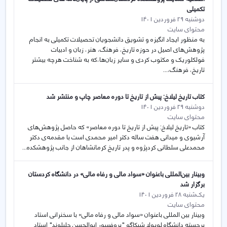
تکمیلی
دوشنبه 29 فروردین 1401
محتوای سایت
به منظور ایجاد انگیزه و تشویق دانشجویان تحصیلات تکمیلی به انجام
پژوهش‌های اصیل در حوزه تاریخ، فرهنگ، هنر، زبان و ادبیات
فولکلوریک و مکتوب کردی و سایر زبان‌ها،که به شناخت هرچه بیشتر
تاریخ، فرهنگ،...
کتاب تاریخ لیلاخ: پیش از تاریخ تا دوره معاصر چاپ و منتشر شد
دوشنبه 29 فروردین 1401
محتوای سایت
کتاب «تاریخ لیلاخ: پیش از تاریخ تا دوره معاصر» که حاصل پژوهش‌های
آرشیوی و میدانی هفت ساله دکتر امیر محمدی است با مقدمه‌ی دکتر
محمدعلی سلطانی کردپژوه و پدر تاریخ کرمانشاهان از جانب پژوهشکده...
وبینار بین‌المللی باعنوان «سواد مالی و رفاه مالی» در دانشگاه کردستان
برگزار شد
یک‌شنبه 28 فروردین 1401
محتوای سایت
وبینار بین المللی باعنوان «سواد مالی و رفاه مالی» با سخنرانی استاد
برجسته دانشگاه لویولا شیکاگو "پروفسور ابوالحسن جلیلوند" استاد