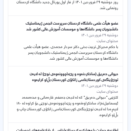
روز دوشنبه 29 فروردین 1401 از فاز اول پورتال جدید دانشگاه کردستان
رونمایی شد.
عضو هیأت علمی دانشگاه کردستان سرپرست انجمن ژیمناستیک
دانشجویان پسر دانشگاه‌ها و موسسات آموزش عالی کشور شد
دوشنبه 29 فروردین 1401
محتوای سایت
با حکم مدیرکل تربیت بدنی دکتر سردار محمدی، عضو هیأت علمی
دانشگاه کردستان سرپرست انجمن ژیمناستیک دانشجویان پسر
دانشگاه‌ها و موسسات آموزش عالی کشور شد.
دیوانی حەریق (ساخکردنەوە و پێداچوونەوەی نوێ) لە لایەن
توێژینگەی کوردستان‌ناسی زانکۆی کوردستان بڵاو کرایەوە
دوشنبه 29 فروردین 1401
محتوای سایت
کتێبی "دیوانی حەریق" کە لە لایەن جەعفەر قارەمانی و محەممەد
ئیسماعیل‌نەژاد ساخکراوەتەوە و پێداچوونەوەی نوێی بۆ کراوە لە ۱۸۰
لاپەڕەدا لە لایەن توێژینگەی کوردستان‌ناسی زانکۆی کوردستان چاپ و
بڵاو کرایەوە.
اطلاعیه حمایت پژوهشکده کردستان‌شناسی از پایان‌نامه‌های تحصیلات