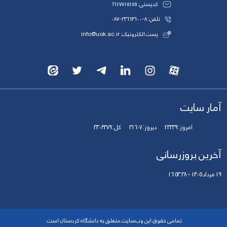
کدپستی: 6617715175
تلفن: 8-33664600-087
پست الکترونیک: info@uok.ac.ir
آمار سایت
امروز:
23339
دیروز:
31607
کل:
3304379
آخرین بروزرسانی
19 مرداد 1405 - 16:53:38
تمامی حقوق این وب‌سایت متعلق به دانشگاه کردستان است.