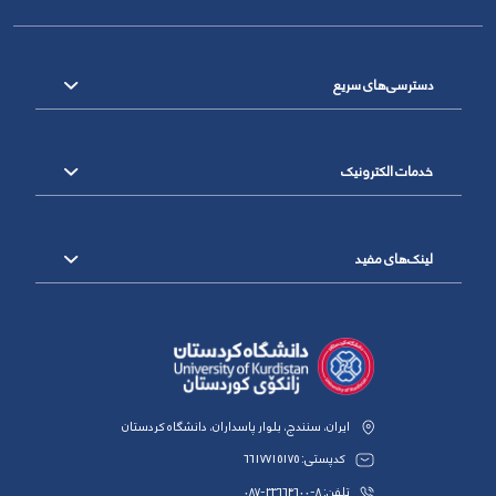
دسترسی‌های سریع
خدمات الکترونیک
لینک‌های مفید
ایران، سنندج، بلوار پاسداران، دانشگاه کردستان
کدپستی: 6617715175
تلفن: 8-33664600-087