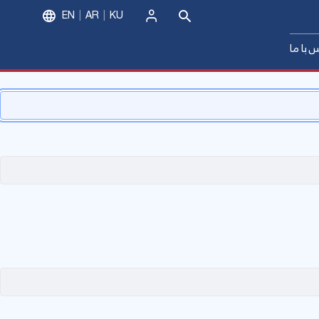
EN
AR
KU
ورود
 با ما