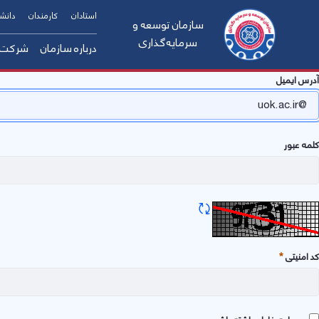
استادان
کارمندان
دانش
سازمان توسعه و
سرمایه‌گذاری
درباره سازمان
شرکت س
آدرس ایمیل
معرفی رئیس سازما
معرفی اجمالی سازم
چارت سازمانی
کلمه عبور
اساسنامه سازمان
قانون جهش تولید
اعضای هیئت عامل
تازه سازی CAPTCHA
کد امنیتی
ضروری