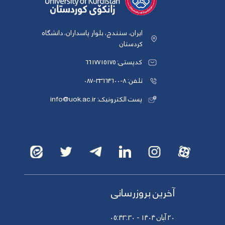
ایران، سنندج، بلوار پاسداران، دانشگاه
کردستان
کدپستی: 6617715175
تلفن: 8-33664600-087
پست الکترونیک: info@uok.ac.ir
آخرین بروزرسانی
20 آبان 1404 - 05:43:30