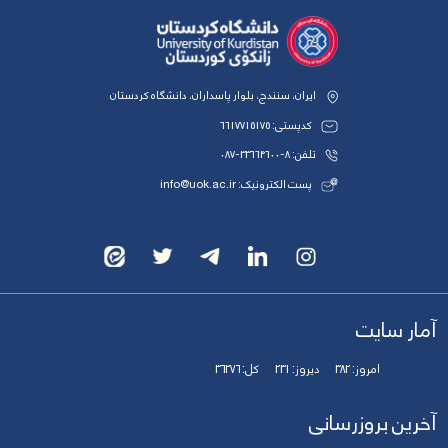
ایران، سنندج، بلوار پاسداران، دانشگاه کردستان
کدپستی: 6617715175
تلفن: 8-33664600-087
پست الکترونیک: info@uok.ac.ir
آمار سایت
امروز:
382
دیروز:
231
کل:
36276
آخرین بروزرسانی