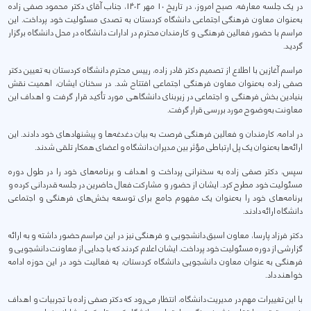
در یک جلسه معارفه، صبح امروز، در تاریخ 10 مهر 1402، جناب آقای دکتر محمود صفی زاده
به‌عنوان معاون فرهنگی اجتماعی دانشگاه کردستان به تصدی مسئولیت خود پرداخت. این
مراسم با حضور فعالین فرهنگی و کارمندان محترم در ادارات دانشگاه در محل دانشگاه برگزار
گردید.
مراسم آغازین با اطلاع از تصمیم دکتر قادر زاده، رییس محترم دانشگاه کردستان به تعیین دکتر
صفی زاده به‌عنوان معاون فرهنگی اجتماعی افتتاح شد. در سخنان ایشان، اهمیت نقش
بنیادین بخش فرهنگی و اجتماعی در زیربنای دانشگاهی مورد تأکید قرار گرفت و اهداف این
معاونت به‌وضوح مورد بررسی قرار گرفت.
در ادامه، کارمندان و فعالین فرهنگی فرصت به بیان دغدغه‌ها و پیشنهادهای خود دادند. این
ارائه‌ها به‌عنوان یک پل ارتباطی مؤثر بین مدیران دانشگاه و اعضای همکار تلقی شدند.
سپس، دکتر صفی زاده به سخنرانی پرداخت و اهداف و برنامه‌های خود را در طول دوره
مسئولیت خود مطرح کرد. ایشان از حضور و مشارکت فعال حاضرین در جلسه قدردانی کرده و
برنامه‌های خود را به‌عنوان یک مفهوم جامع برای توسعه بخش‌های فرهنگی و اجتماعی
دانشگاه ارائه دادند.
دکتر فرزاد پارسا، معاون اسبق دانشجویی و فرهنگی نیز در این مراسم حضور داشته و به ارائه
گزارشی از دوره مسئولیت خود پرداخت. ایشان اعلام کردند که با جدایی از معاونت دانشجویی و
فرهنگی به عنوان معاون دانشجویی دانشگاه کردستان، به فعالیت خود در این حوزه ادامه
خواهند داد.
با این تغییرات مهم در مدیریت دانشگاه، انتظار می‌رود که دکتر صفی زاده با تجربیات و اهداف