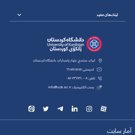
لینک‌های مفید
ایران، سنندج، بلوار پاسداران، دانشگاه کردستان
کدپستی: 6617715175
تلفن: 8-33664600-087
پست الکترونیک: info@uok.ac.ir
آمار سایت