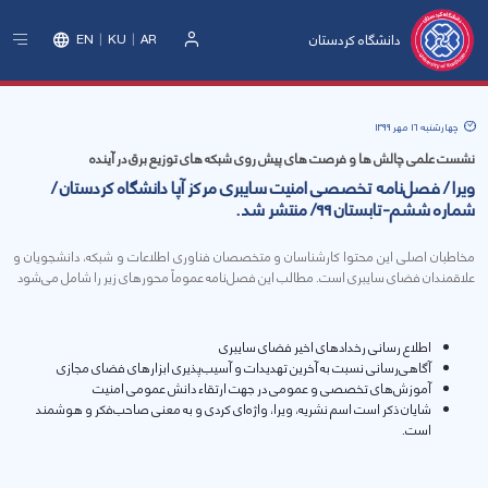
دانشگاه کردستان
EN
KU
AR
ورود
چهارشنبه 16 مهر 1399
نشست علمی چالش ها و فرصت های پیش روی شبکه های توزیع برق در آینده
ویرا / فصل‌نامه تخصصی امنیت سایبری مرکز آپا دانشگاه کردستان /
شماره ششم-تابستان 99/ منتشر شد.
مخاطبان اصلی این محتوا کارشناسان و متخصصان فناوری اطلاعات و شبکه، دانشجویان و
علاقمندان فضای سایبری است. مطالب این فصل‌نامه عموماً محورهای زیر را شامل می‌شود
اطلاع رسانی رخدادهای اخیر فضای سایبری
آگاهی‌رسانی نسبت به آخرین تهدیدات و آسیب‌پذیری ابزارهای فضای مجازی
آموزش‌های تخصصی و عمومی در جهت ارتقاء دانش عمومی امنیت
شایان ذکر است اسم نشریه، ویرا، واژه‌ای کردی و به معنی صاحب‌فکر و هوشمند
است.