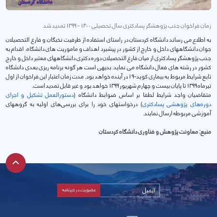
زمان فراخوان جذب پژوهشگر پسادکتری سال تحصیلی 1400 - 1399 تمدید شد.
به اطلاع می رساند دانشگاه کردستان در راستای استفاده از ظرفیت نخبگان و فارغ التحصیلان
جوان دانشگاههای داخل و خارج از کشور در پیشبرد اهداف و ماموریت های دانشگاه، اقدام به
جذب پژوهشگر پسادکتری از میان فارغ التحصیلان دوره دکتری دانشگاههای معتبر داخل و خارج
کشور در رشته های فعال دانشگاه می نماید. بدیهی است هر گونه برنامه ریزی بعدی دانشگاه
تابع شرایط مربوط به بیماری کوید-19 در آینده خواهد بود. مدت زمان اعتبار این فراخوان از اول
تیرماه 1399 تا پایان بیست و چهارم شهریور 1399 خواهد بود و غیر قابل تمدید است.
متقاضیان واجد شرایط لطفا بر اساس ضوابط دانشگاه (
دستورالعمل تشکیل و اجرای
دوره‌های پژوهشی پسادکتری
) درخواستهای خود را برای بررسی‌های اولیه به‌ گروههای
آموزشی مربوطه ارسال نمایند.
منبع:
معاونت پژوهش و فناوری دانشگاه کردستان