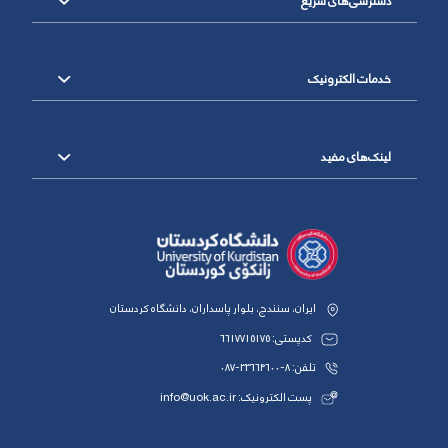
دسترسی‌های سریع
خدمات الکترونیک
لینک‌های مفید
ایران، سنندج، بلوار پاسداران، دانشگاه کردستان
کدپستی: 6617715175
تلفن: 8-33664600-087
پست الکترونیک: info@uok.ac.ir