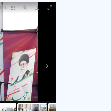
15
/
1