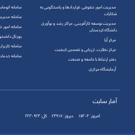
مدیریت امور حقوقی، قراردادها و پاسخگویی به
سامانه اتوماس
شکایات
سامانه مدیری
مدیریت توسعه کارآفرینی، مراکز رشد و نوآوری
سامانه امور خو
دانشگاه کردستان
پورتال دانشج
مرکز آپا
سامانه کاربران
مرکز نظارت، ارزیابی و تضمین کیفیت
سامانه خدمات 
دفتر ارتباط با جامعه و صنعت
آزمایشگاه مرکزی
آمار سایت
امروز:
15304
دیروز:
24917
کل:
3230924