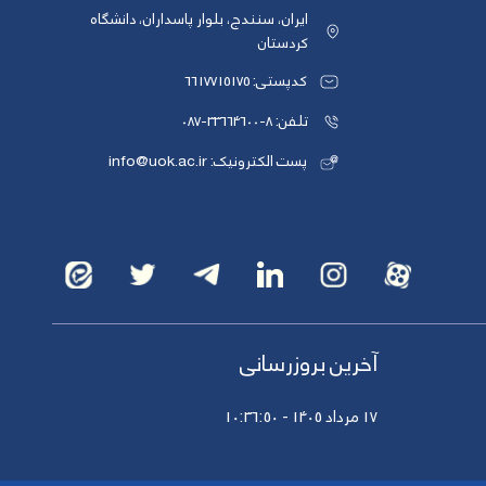
ایران، سنندج، بلوار پاسداران، دانشگاه
کردستان
کدپستی: 6617715175
تلفن: 8-33664600-087
پست الکترونیک: info@uok.ac.ir
آخرین بروزرسانی
17 مرداد 1405 - 10:36:50