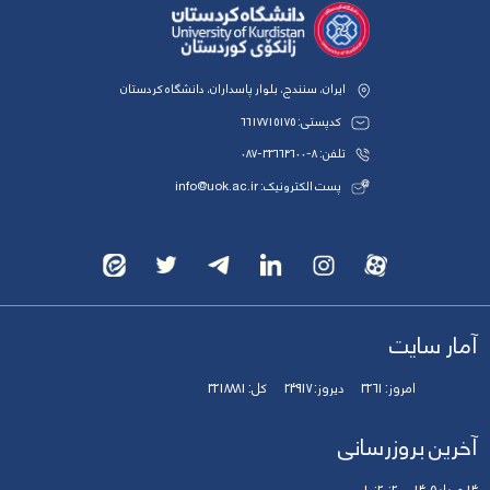
ایران، سنندج، بلوار پاسداران، دانشگاه کردستان
کدپستی: 6617715175
تلفن: 8-33664600-087
پست الکترونیک: info@uok.ac.ir
آمار سایت
امروز:
3261
دیروز:
24917
کل:
3218881
آخرین بروزرسانی