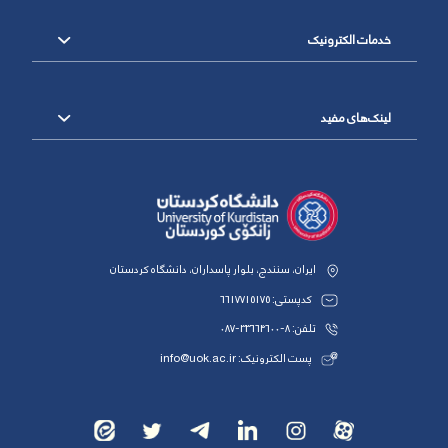
خدمات الکترونیک
لینک‌های مفید
ایران، سنندج، بلوار پاسداران، دانشگاه کردستان
کدپستی: 6617715175
تلفن: 8-33664600-087
پست الکترونیک: info@uok.ac.ir