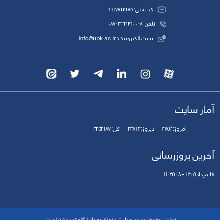
کدپستی: 6617715175
تلفن: 8-33664600-087
پست الکترونیک: info@uok.ac.ir
آمار سایت
امروز:
2754
دیروز:
33813
کل:
3252187
آخرین بروزرسانی
17 مرداد 1405 - 11:45:18
تمامی حقوق این وب‌سایت متعلق به دانشگاه کردستان است.