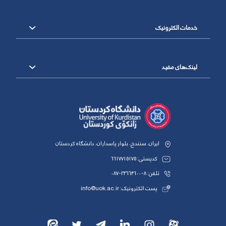
خدمات الکترونیک
لینک‌های مفید
ایران، سنندج، بلوار پاسداران، دانشگاه کردستان
کدپستی: 6617715175
تلفن: 8-33664600-087
پست الکترونیک: info@uok.ac.ir