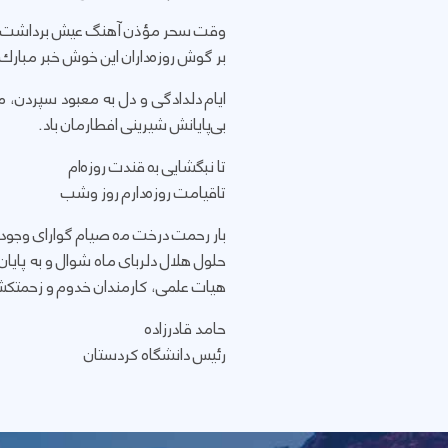
وقت سحر مؤذن آهنگ عیش برداشت
بر گوش روزه‌داران این خوش خبر مبارك
ايام دلدادگی و دل به معبود سپردن،
بی‌پایانش شیرینی افطارمان باد.
تا نبگشایی بە قندت روزەام
تاقیامت روزە‌دارم روز وشب
بار رحمت درخت مە صيام گوارای وجود م
حلول هلال دلربای ماه شوال و به پایا
هيات علمی، كارمندان خدوم و زحمتكش
حامد قادرزاده
رئیس دانشگاە کردستان