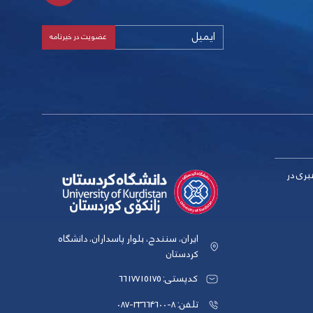
بری در
ایران، سنندج، بلوار پاسداران، دانشگاه
کردستان
کدپستی: 6617715175
تلفن: 8-33664600-087