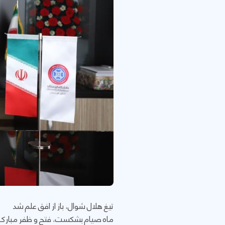
تیغ هلال شوال، باز از افق علم شد
ماه صیام بشکست، فتح و ظفر مبارک