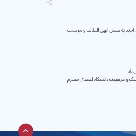
. امید بە فضل الهی الطاف و مرحمت
 باد
رهنگ و فرهیختە دانشگاە اعضای محترم