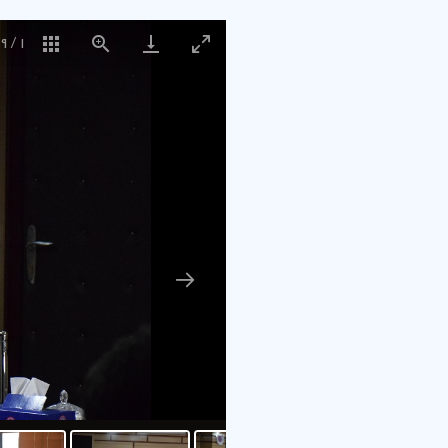
9
/
1