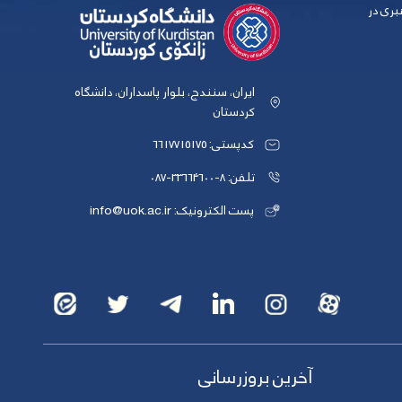
بری در
ایران، سنندج، بلوار پاسداران، دانشگاه
کردستان
کدپستی: 6617715175
تلفن: 8-33664600-087
پست الکترونیک: info@uok.ac.ir
آخرین بروزرسانی