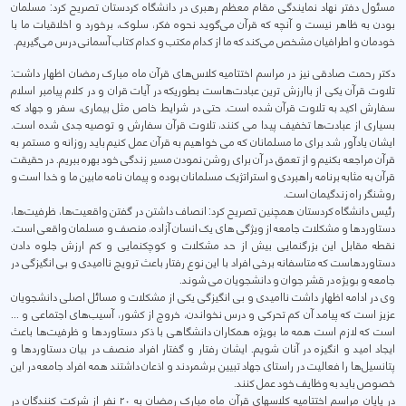
مسئول دفتر نهاد نمایندگی مقام معظم رهبری در دانشگاه کردستان تصریح کرد: مسلمان
بودن به ظاهر نیست و آنچه که قرآن می‌گوید نحوه فکر، سلوک، برخورد و اخلاقیات ما با
خودمان و اطرافیان مشخص می‌کند که ما از کدام مکتب و کدام کتاب آسمانی درس می‌گیریم.
دکتر رحمت صادقی نیز در مراسم اختتامیه کلاس‌های قرآن ماه مبارک رمضان اظهار داشت:
تلاوت قرآن یکی از باارزش ترین عبادت‌هاست بطوریکه در آیات قران و در کلام پیامبر اسلام
سفارش اکید به تلاوت قرآن شده است. حتی در شرایط خاص مثل بیماری، سفر و جهاد که
بسیاری از عبادت‌ها تخفیف پیدا می کنند، تلاوت قرآن سفارش و توصیه جدی شده است.
ایشان یادآور شد برای ما مسلمانان که می خواهیم به قرآن عمل کنیم باید روزانه و مستمر به
قرآن مراجعه بکنیم و از تعمق در آن برای روشن نمودن مسیر زندگی خود بهره ببریم. در حقیقت
قرآن به مثابه برنامه راهبردی و استراتژیک مسلمانان بوده و پیمان نامه مابین ما و خدا است و
روشنگر راه زندگیمان است.
رئیس دانشگاه کردستان همچنین تصریح کرد: انصاف داشتن در گفتن واقعیت‌ها، ظرفیت‌ها،
دستاوردها و مشکلات جامعه از ویژگی های یک انسان آزاده، منصف و مسلمان واقعی است.
نقطه مقابل این بزرگنمایی بیش از حد مشکلات و کوچکنمایی و کم ارزش جلوه دادن
دستاوردهاست که متاسفانه برخی افراد با این نوع رفتار باعث ترویج ناامیدی و بی انگیزگی در
جامعه و بویژه در قشر جوان و دانشجویان می شوند.
وی در ادامه اظهار داشت ناامیدی و بی انگیزگی یکی از مشکلات و مسائل اصلی دانشجویان
عزیز است که پیامد آن کم تحرکی و درس نخواندن، خروج از کشور، آسیب‌های اجتماعی و ...
است که لازم است همه ما بویژه همکاران دانشگاهی با ذکر دستاوردها و ظرفیت‌ها باعث
ایجاد امید و انگیزه در آنان شویم. ایشان رفتار و گفتار افراد منصف در بیان دستاوردها و
پتانسیل‌ها را فعالیت در راستای جهاد تبیین برشمردند و اذعان داشتند همه افراد جامعه در این
خصوص باید به وظایف خود عمل کنند.
در پایان مراسم اختتامیه کلاسهای قرآن ماه مبارک رمضان به ۲۰ نفر از شرکت کنندگان در