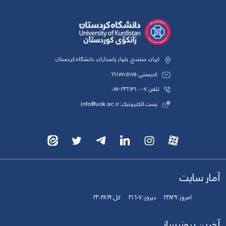
ایران، سنندج، بلوار پاسداران، دانشگاه کردستان
کدپستی: 6617715175
تلفن: 8-33664600-087
پست الکترونیک: info@uok.ac.ir
آمار سایت
امروز:
23829
دیروز:
31607
کل:
3304869
آخرین بروزرسانی