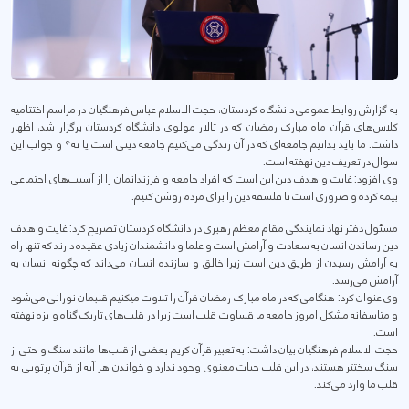
به گزارش روابط عمومی دانشگاه کردستان، حجت الاسلام عباس فرهنگیان در مراسم اختتامیه
کلاس‌های قرآن ماه مبارک رمضان که در تالار مولوی دانشگاه کردستان برگزار شد، اظهار
داشت: ما باید بدانیم جامعه‌ای که در آن زندگی می‌کنیم جامعه دینی است یا نه؟ و جواب این
سوال در تعریف دین نهفته است.
وی افزود: غایت و هدف دین این است که افراد جامعه و فرزندانمان را از آسیب‌های اجتماعی
بیمه کرده و ضروری است تا فلسفه دین را برای مردم روشن کنیم.
مسئول دفتر نهاد نمایندگی مقام معظم رهبری در دانشگاه کردستان تصریح کرد: غایت و‌ هدف
دین رساندن انسان به سعادت و آرامش است و علما و دانشمندان زیادی عقیده دارند که تنها راه
به آرامش رسیدن از طریق دین است زیرا خالق و سازنده انسان می‌داند که چگونه انسان به
آرامش می‌رسد.
وی عنوان کرد: هنگامی که در ماه مبارک رمضان قرآن را تلاوت میکنیم قلبمان نورانی می‌شود
و متاسفانه مشکل امروز جامعه ما قساوت قلب است زیرا در قلب‌های تاریک گناه و بزه نهفته
است.
حجت الاسلام فرهنگیان بیان داشت: به تعبیر قرآن کریم بعضی از قلب‌ها مانند سنگ و حتی از
سنگ سختتر هستند، در این قلب حیات معنوی وجود ندارد و خواندن هر آیه از قرآن پرتویی به
قلب ما وارد می‌کند.