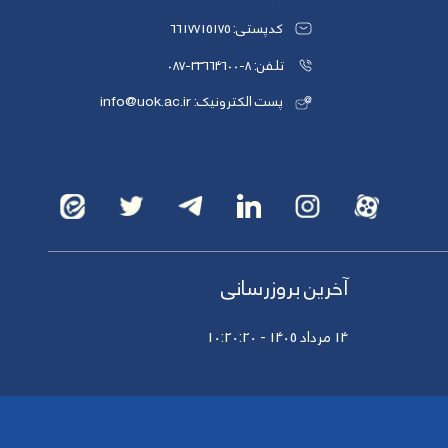
کدپستی: 6617715175
تلفن: 8-33664600-087
پست الکترونیک: info@uok.ac.ir
آخرین بروزرسانی
14 مرداد 1405 - 10:20:20