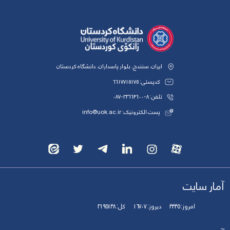
ایران، سنندج، بلوار پاسداران، دانشگاه کردستان
کدپستی: 6617715175
تلفن: 8-33664600-087
پست الکترونیک: info@uok.ac.ir
آمار سایت
امروز:
4445
دیروز:
16707
کل:
3195148