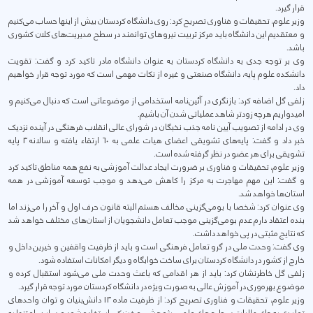
قرار گیرد.
وزیر علوم، تحقیقات و فناوری تصریح کرد: روی دانشگاه کردستان بیش از اینها حساب می‌کنیم
و معتقدیم این دانشگاه باید مرکز تربیت نیروهای توانمند در سطح مدیریت‌های کلان کشوری
باشد.
وی بر توجه جدی به دانشگاه کردستان به عنوان دانشگاه مادر تاکید کرد و گفت: تقویت
دانشکده علوم پایه، دانشگاه صنعتی و غیره از نکات مهمی است که مورد توجه قرار خواهیم
داد.
زلفی گل اضافه کرد: بازنگری در آئین‌نامه استخدامی از موضوعاتی است که دنبال می‌کنیم و
امیدواریم هرچه زودتر شاهد عملیاتی شدن آن باشیم.
وی در ادامه از تصویب آیین نامه جذب نخبگان در شورای عالی انقلاب فرهنگی در آینده نزدیک
خبر داد و گفت: پایه‌های تشویقی اعضای هیات علمی به 60 ارتقاء یافته و سالانه 3 پایه
تشویقی برای هر عضو در نظر گرفته شده است.
وزیر علوم، تحقیقات و فناوری بر ضرورت ایجاد عدالت آموزشی به نفع همه مناطق تاکید کرد
و گفت: این مهم مهاجرت به مرکز را کاهش می‌دهد و موجب توسعه آموزشی در همه
استان‌ها خواهد شد.
وی عنوان کرد: شخصا با بومی‌گزینی مخالف هستم البته قانون حرف اول و آخر را می‌زند اما
بنده اعتقاد دارم عدم بومی‌گزینی موجب تعامل دانشجویان از استان‌های مختلف خواهد شد
که نتایج مثبتی در پی خواهد داشت.
وی گفت: وحدت ملی در گرو تعامل فرهنگی است و باید از ظرفیت واقفین و خیرین داخل و
خارج از کشور در دانشگاه کردستان برای ساخت خوابگاه و دیگر امکانات استفاده شود.
زلفی گل خاطرنشان کرد: باید از هر اقدامی که باعث وحدت ملی می‌شود استقبال کرده و
موضوع بهره‌وری در آموزش عالی به صورت ویژه در دانشگاه کردستان مورد توجه قرار گیرد.
وزیر علوم، تحقیقات و فناوری تصریح کرد: از ظرفیت ماده 13 دانش‌بنیان و توان واحدهای