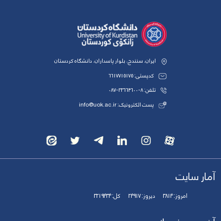
ایران، سنندج، بلوار پاسداران، دانشگاه کردستان
کدپستی: 6617715175
تلفن: 8-33664600-087
پست الکترونیک: info@uok.ac.ir
آمار سایت
امروز:
3814
دیروز:
24917
کل:
3219434