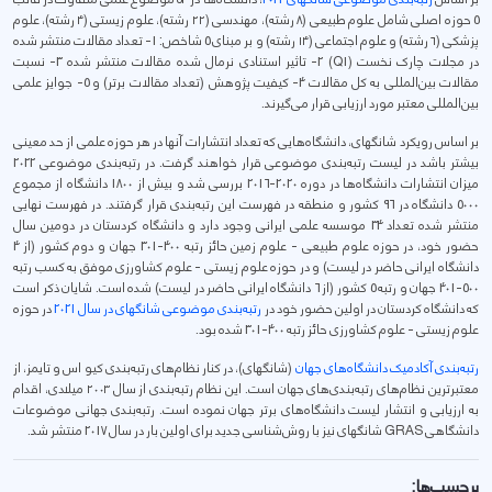
5 حوزه اصلی شامل علوم طبیعی (۸ رشته)، مهندسی (۲۲ رشته)، علوم زیستی (۴ رشته)، علوم
پزشکی (۶ رشته) و علوم اجتماعی (۱۴ رشته) و بر مبنای 5 شاخص:‌ 1- تعداد مقالات منتشر شده
در مجلات چارک نخست (Q1) 2- تاثیر استنادی نرمال شده مقالات منتشر شده 3- نسبت
مقالات بین‌المللی به کل مقالات 4- کیفیت پژوهش (تعداد مقالات برتر) و 5- جوایز علمی
بین‌المللی معتبر مورد ارزیابی قرار می‌گیرند.
بر اساس رویکرد شانگهای، دانشگاه‌هایی که تعداد انتشارات آنها در هر حوزه علمی از حد معینی
بیشتر باشد در لیست رتبه‌بندی موضوعی قرار خواهند گرفت. در رتبه‌بندی موضوعی 2022
میزان انتشارات دانشگاه‌ها در دوره 2020-2016 بررسی شد و بیش از 1800 دانشگاه از مجموع
5000 دانشگاه در 96 کشور و منطقه در فهرست این رتبه‌بندی قرار گرفتند. در فهرست نهایی
منتشر شده تعداد 34 موسسه علمی ایرانی وجود دارد و دانشگاه کردستان در دومین سال
حضور خود، در حوزه‌ علوم طبیعی - علوم زمین حائز رتبه 400-301 جهان و دوم کشور (از 4
دانشگاه ایرانی حاضر در لیست) و در حوزه علوم زیستی - علوم کشاورزی موفق به کسب رتبه
500-401 جهان و رتبه 5 کشور (از 6 دانشگاه ایرانی حاضر در لیست) شده است. شایان ذکر است
که دانشگاه کردستان در اولین حضور خود در
رتبه‌بندی موضوعی شانگهای در سال 2021
در حوزه
علوم زیستی - علوم کشاورزی حائز رتبه 400-301 شده بود.
رتبه‌بندی آکادمیک دانشگاه‌های جهان
(شانگهای)، در کنار نظام‌های رتبه‌بندی کیو اس و تایمز، از
معتبرترین نظام‌های رتبه‌بندی‌های جهان است. این نظام رتبه‌بندی از سال ۲۰۰۳ میلادی، اقدام
به ارزیابی و انتشار لیست دانشگاه‌های برتر جهان نموده است. رتبه‌بندی جهانی موضوعات
دانشگاهی GRAS شانگهای نیز با روش‌شناسی جدید برای اولین بار در سال 2017 منتشر شد.
برچسب‌ها: