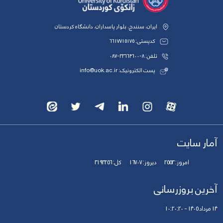
ایران، سنندج، بلوار پاسداران، دانشگاه کردستان
کدپستی: 6617715175
تلفن: 8-33664600-087
پست الکترونیک: info@uok.ac.ir
آمار سایت
امروز:
2553
دیروز:
16707
کل:
3193256
آخرین بروزرسانی
14 مرداد 1405 - 10:20:20