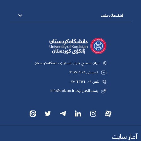
لینک‌های مفید
ایران، سنندج، بلوار پاسداران، دانشگاه کردستان
کدپستی: 6617715175
تلفن: 8-33664600-087
پست الکترونیک: info@uok.ac.ir
آمار سایت