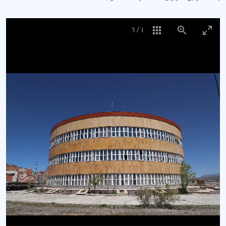
6
/
1