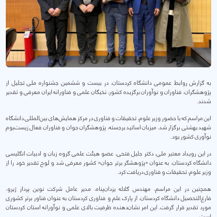
به گزارش روابط عمومی دانشگاه کردستان، در بیست و ششمین جشنواره ملی تجلیل از
پژوهشگران، فناوران و نوآوران برگزیده کشور، نخبگان علمی و فناورانه ایران معرفی و تقدیر
شدند.
این مراسم که با حضور وزیر علوم، تحقیقات و فناوری در مرکز همایش‌های بین‌المللی دانشگاه
شهید بهشتی برگزار شد، میزبان اساتید برجسته، پژوهشگران جوان و فناوران فعال زیست‌بوم
نوآوری کشور بود.
در این رویداد معتبر ملی، دکتر جلیل فتحی، عضو هیئت علمی گروه زبان و ادبیات انگلیسی
دانشگاه کردستان، به عنوان «پژوهشگر برتر جوان» کشور معرفی شد و لوح تقدیر خود را از
وزیر علوم، تحقیقات و فناوری دریافت کرد.
همچنین در این مراسم، مهندس گلاله یزدان‌پناه، مدیر عامل شرکت نوین پرداز ژیرو،
فارغ‌التحصیل دانشگاه کردستان، از پارک علم و فناوری کردستان به عنوان فناور برتر کشوری
مورد تقدیر قرار گرفت. این امر نشان‌دهنده ظرفیت بالای علمی و نوآورانه استان کردستان
است.