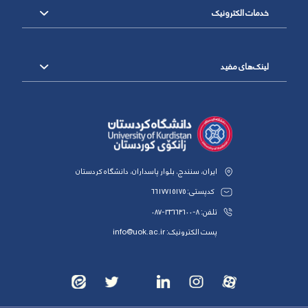
خدمات الکترونیک
لینک‌های مفید
ایران، سنندج، بلوار پاسداران، دانشگاه کردستان
کدپستی: 6617715175
تلفن: 8-33664600-087
پست الکترونیک: info@uok.ac.ir