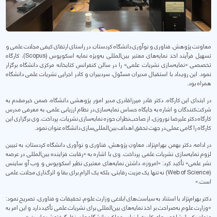
معاونت پژوهش، فناوری و نوآوری دانشگاه کردستان، در راستای ارتقای کیفی مجلات علمی و
تسهیل فرآیند اخذ نمایه‌های معتبر بین‌المللی به‌ویژه نمایه اسکوپوس (Scopus)، کارگاه
تخصصی «نمایه‌سازی نشریات علمی» را در سالن کنفرانس کتابخانه مرکزی دانشگاه برگزار
نمود. این رویداد با استقبال مدیران مسئول، سردبیران و کادر اجرایی نشریات علمی دانشگاه
همراه بود.
در ابتدای این کارگاه، دکتر قادر میرزاقادری مدیر امور پژوهشی دانشگاه، ضمن خیرمقدم به
شرکت‌کنندگان و اشاره به جایگاه حساس نمایه‌سازی در نظام ارزیابی علمی، به معرفی مدرس
کارگاه دکتر علیرضا نوروزی، از صاحب‌نظران حوزه نمایه‌سازی نشریات، پرداخت. وی برگزاری این
کارگاه را گامی عملی در جهت تحقق اهداف بین‌المللی‌سازی دانشگاه عنوان نمود.
در ادامه، دکتر بهمن بهرام‌نژاد، معاون پژوهش، فناوری و نوآوری دانشگاه کردستان، به تبیین
لزوم نمایه‌سازی نشریات علمی پرداخت. وی با اشاره به «رقابت فزاینده بین‌المللی در عرصه
نشر علمی» تأکید کرد: «امروزه، داشتن نمایه‌های معتبری نظیر اسکوپوس و وب آو ساینس
(Web of Science) نه تنها یک مزیت رقابتی، بلکه یک الزام برای بقا و اثرگذاری مجلات علمی
است.»
دکتر بهرام‌نژاد با استناد به سیاست‌های ابلاغی وزارت علوم، تحقیقات و فناوری، تصریح نمود:
«وزارت علوم به‌صراحت بر اخذ نمایه‌های بین‌المللی برای نشریات علمی تأکید دارد و این امر به