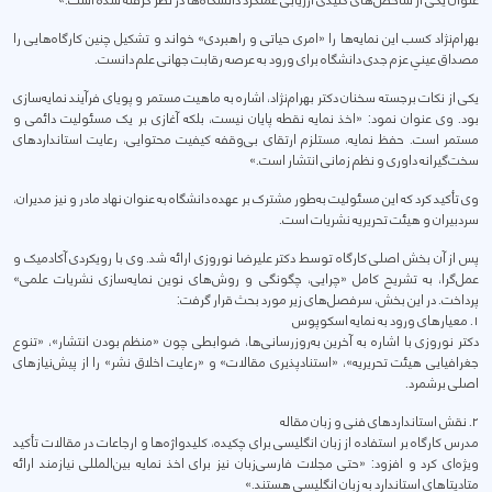
عنوان یکی از شاخص‌های کلیدی ارزیابی عملکرد دانشگاه‌ها در نظر گرفته شده است.»
بهرام‌نژاد کسب این نمایه‌ها را «امری حیاتی و راهبردی» خواند و تشکیل چنین کارگاه‌هایی را
مصداق عینیِ عزم جدی دانشگاه برای ورود به عرصه رقابت جهانی علم دانست.
یکی از نکات برجسته سخنان دکتر بهرام‌نژاد، اشاره به ماهیت مستمر و پویای فرآیند نمایه‌سازی
بود. وی عنوان نمود: «اخذ نمایه نقطه پایان نیست، بلکه آغازی بر یک مسئولیت دائمی و
مستمر است. حفظ نمایه، مستلزم ارتقای بی‌وقفه کیفیت محتوایی، رعایت استانداردهای
سخت‌گیرانه داوری و نظم زمانی انتشار است.»
وی تأکید کرد که این مسئولیت به‌طور مشترک بر عهده دانشگاه به عنوان نهاد مادر و نیز مدیران،
سردبیران و هیئت تحریریه نشریات است.
پس از آن بخش اصلی کارگاه توسط دکتر علیرضا نوروزی ارائه شد. وی با رویکردی آکادمیک و
عمل‌گرا، به تشریح کامل «چرایی، چگونگی و روش‌های نوین نمایه‌سازی نشریات علمی»
پرداخت. در این بخش، سرفصل‌های زیر مورد بحث قرار گرفت:
۱. معیارهای ورود به نمایه اسکوپوس
دکتر نوروزی با اشاره به آخرین به‌روزرسانی‌ها، ضوابطی چون «منظم بودن انتشار»، «تنوع
جغرافیایی هیئت تحریریه»، «استنادپذیری مقالات» و «رعایت اخلاق نشر» را از پیش‌نیازهای
اصلی برشمرد.
۲. نقش استانداردهای فنی و زبان مقاله
مدرس کارگاه بر استفاده از زبان انگلیسی برای چکیده، کلیدواژه‌ها و ارجاعات در مقالات تأکید
ویژه‌ای کرد و افزود: «حتی مجلات فارسی‌زبان نیز برای اخذ نمایه بین‌المللی نیازمند ارائه
متادیتاهای استاندارد به زبان انگلیسی هستند.»