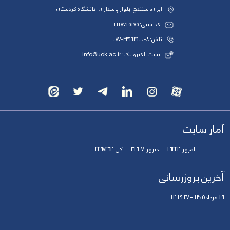
ایران، سنندج، بلوار پاسداران، دانشگاه کردستان
کدپستی: 6617715175
تلفن: 8-33664600-087
پست الکترونیک: info@uok.ac.ir
آمار سایت
امروز:
16322
دیروز:
31607
کل:
3297362
آخرین بروزرسانی
19 مرداد 1405 - 12:19:37