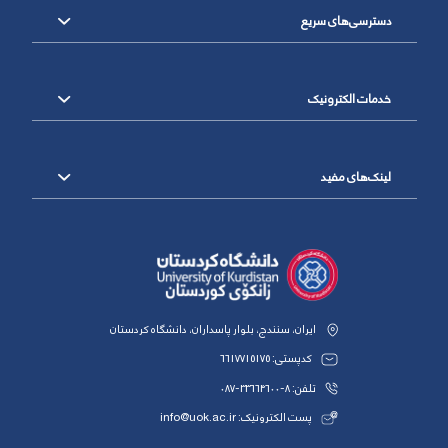
دسترسی‌های سریع
خدمات الکترونیک
لینک‌های مفید
ایران، سنندج، بلوار پاسداران، دانشگاه کردستان
کدپستی: 6617715175
تلفن: 8-33664600-087
پست الکترونیک: info@uok.ac.ir