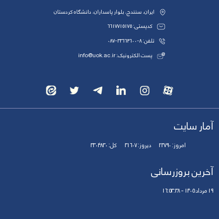
ایران، سنندج، بلوار پاسداران، دانشگاه کردستان
کدپستی: 6617715175
تلفن: 8-33664600-087
پست الکترونیک: info@uok.ac.ir
آمار سایت
امروز:
23790
دیروز:
31607
کل:
3304830
آخرین بروزرسانی
19 مرداد 1405 - 16:53:38