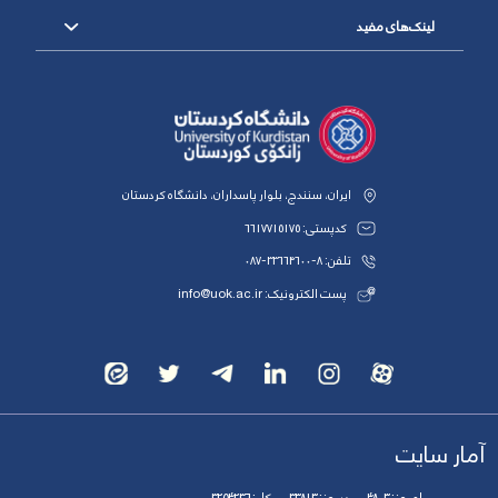
لینک‌های مفید
ایران، سنندج، بلوار پاسداران، دانشگاه کردستان
کدپستی: 6617715175
تلفن: 8-33664600-087
پست الکترونیک: info@uok.ac.ir
آمار سایت