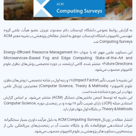
به گزارش روابط عمومی دانشگاه کردستان، دکتر سعدون عزیزی، عضو هیأت علمی گروه
مهندسی کامپیوتر دانشگاە کردستان، موفق به انتشار مقاله‌ای پژوهشی در نشریه معتبر ACM
Computing Surveys شد.
این دستاورد علمی مهم، که با عنوان «Energy-Efficient Resource Management in
Microservices-Based Fog and Edge Computing: State-of-the-Art and
Future Directions» منتشر شده، گامی ارزشمند در حوزه تخصصی روش‌های نظری علوم
کامپیوتر محسوب می‌شود.
این نشریه با ضریب تأثیر (Impact Factor) ۲۸ و رتبه اول در شاخه تخصصی «روش‌های نظری
علوم کامپیوتر» (Computer Science, Theory & Methods) معتبرترین ژورنال علمی
جهان در این حوزه شناختە شدە است.
این نشریه که توسط انجمن ماشین‌های حسابگر (ACM) منتشر می‌شود، بر اساس گزارش
استنادی مجله (JCR) دارای ضریب تأثیر ۲۸ بوده و در رتبه‌بندی حوزه Computer Science,
Theory & Methods در جایگاه اول جهان قرار دارد.
انتشار مقاله در ژورنال ACM Computing Surveys به دلیل فرآیند داوری بسیار سختگیرانه،
میزان استناددهی فوق‌العاده بالا و جایگاه نخست آن در رتبه‌بندی‌های بین‌المللی، یکی از
برجسته‌ترین دستاوردهای پژوهشی در علوم کامپیوتر محسوب می‌شود.