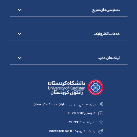
دسترسی‌های سریع
خدمات الکترونیک
لینک‌های مفید
ایران، سنندج، بلوار پاسداران، دانشگاه کردستان
کدپستی: 6617715175
تلفن: 8-33664600-087
پست الکترونیک: info@uok.ac.ir