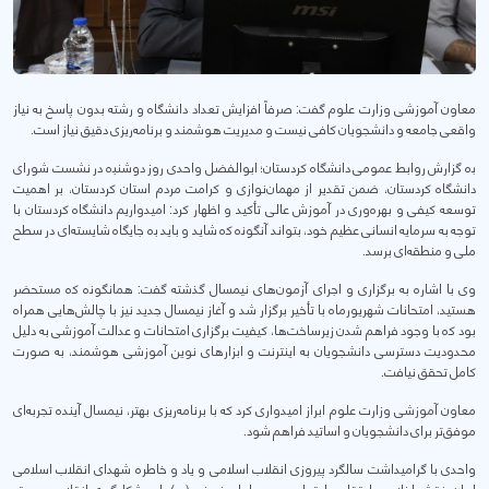
معاون آموزشی وزارت علوم گفت: صرفاً افزایش تعداد دانشگاه و رشته بدون پاسخ به نیاز
واقعی جامعه و دانشجویان کافی نیست و مدیریت هوشمند و برنامه‌ریزی دقیق نیاز است.
بە گزارش روابط عمومی دانشگاە کردستان؛ ابوالفضل واحدی روز دوشنبە در نشست شورای
دانشگاە کردستان، ضمن تقدیر از مهمان‌نوازی و کرامت مردم استان کردستان، بر اهمیت
توسعه کیفی و بهره‌وری در آموزش عالی تأکید و اظهار کرد: امیدواریم دانشگاه کردستان با
توجه به سرمایه انسانی عظیم خود، بتواند آنگونە کە شاید و باید بە جایگاه شایسته‌ای در سطح
ملی و منطقه‌ای برسد.
وی با اشاره به برگزاری و اجرای آزمون‌های نیمسال گذشته گفت: همانگونە کە مستحضر
هستید، امتحانات شهریورماه با تأخیر برگزار شد و آغاز نیمسال جدید نیز با چالش‌هایی همراه
بود کە با وجود فراهم شدن زیرساخت‌ها، کیفیت برگزاری امتحانات و عدالت آموزشی به دلیل
محدودیت دسترسی دانشجویان به اینترنت و ابزارهای نوین آموزشی هوشمند، به صورت
کامل تحقق نیافت.
معاون آموزشی وزارت علوم ابراز امیدواری کرد که با برنامه‌ریزی بهتر، نیمسال آینده تجربه‌ای
موفق‌تر برای دانشجویان و اساتید فراهم شود.
واحدی با گرامیداشت سالگرد پیروزی انقلاب اسلامی و یاد و خاطره شهدای انقلاب اسلامی