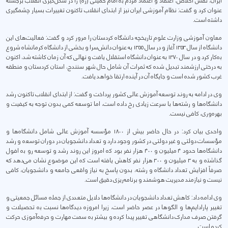
ایران، نقش اخلاص، اعتقاد و اعتماد مردم بە امام خمینی (ره) را در شکل‌گیری انقلاب برجسته
عنوان کرد و گفت: نظام آموزشی ایران نیز از ابتدای انقلاب تاکنون تغییرات بسیار چشمگیری
داشتە است.
معاون آموزشی وزارت علوم تاریخچه دانشگاه کردستان را مرور کرد و گفت: فعالیت‌های این
دانشگاه از سال ۱۳۵۳ آغاز و در سال ۱۳۵۵ به عنوان دانش‌سرا و بخشی از دانشگاه کرمانشاه شروع
بەکار کرد و در سال ۱۳۷۰ به عنوان دانشگاه استقلال یافت و نهالی که آن زمان کاشته شد، اکنون
به درختی ارزشمند تبدیل شده که ثمرات آن شامل حال شهر سنندج، استان کردستان و منطقه
غرب کشور شده است و جایگاه آن در آینده ارتقا خواهد یافت.
وی در ادامه به روند توسعه آموزش عالی کشور پرداخت و گفت: از ابتدای انقلاب تاکنون رشد
دانشگاه‌ها و رشته‌ها با سرعت زیادی رخ داده است، اما توسعه کمی بدون توجه به کیفیت و
بهره‌وری، کافی نیست.
واحدی بیان کرد: در حال حاضر بیش از ۱۸۰۰ مؤسسه آموزش عالی شامل دانشگاه‌ها و
مؤسسات دولتی و غیر دولتی در کشور وجود دارد و تعداد دانشجویان در دوران توسعە و رشد
دانشگاەها حدود ۴ میلیون و ۴۰۰ هزار نفر بود کە امروز این روند رشد و توسعه رو بە افول
گذاشتە و به ۳ میلیون و ۳۰۰ هزار نفر کاهش یافته است کە این موضوع نشان می‌دهد که
صرفاً افزایش تعداد دانشگاه و رشته، بدون پاسخ به نیاز واقعی جامعه و دانشجویان، کافی
نیست و نیازمند مدیریت هوشمند و برنامه‌ریزی دقیق است.
وی ادامە داد: کاهش تعداد دانشجویان در دانشگاەها دلایل متعددی از جملە مسائل جمعیتی و
تغییر پارادایم‌ها و الگوها در عصر حاضر است، زیرا امروزە دیدگاەها نسبت بە تحصیلات و
گرفتن صرف مدارک دانشگاهی تغییر پیدا کردە و بیشتر بە سمت مهارت و حرفە‌آموزی حرکت
کردە است.