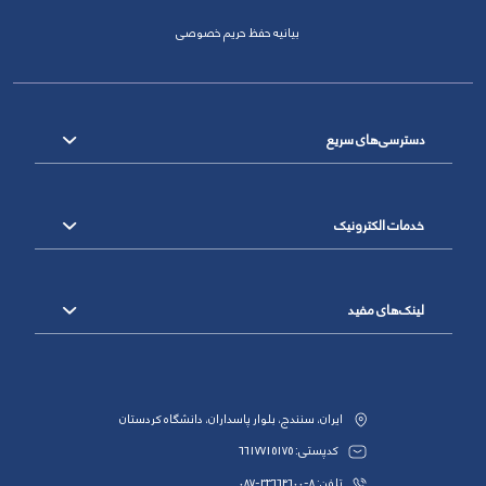
بیانیه حفظ حریم خصوصی
دسترسی‌های سریع
خدمات الکترونیک
لینک‌های مفید
ایران، سنندج، بلوار پاسداران، دانشگاه کردستان
کدپستی: 6617715175
تلفن: 8-33664600-087