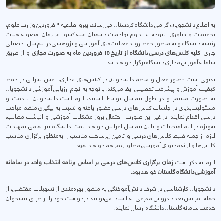
به اطلاع دانشجویان گرامی دانشگاه کردستان می‌رساند، پیرو اطلاعیه ۹ فروردین وزارت علوم،
تحقیقات و فناوری، باتوجه به تداوم تهاجمات دشمنان علیه کشور عزیزمان، مصوبه هیات
رئیسه دانشگاه و به منظور حفظ روند فعالیت‌های آموزشی و پژوهشی در نیم‌سال تحصیلی
جاری،
کلیه کلاس‌های درسی دانشگاه از تاریخ ۱۵ فروردین ماه به صورت مجازی
و از طریق
سامانه آموزش مجازی دانشگاه برگزار خواهد شد.
بدیهی است حضور فعال و منظم دانشجویان در کلاس‌های مجازی، نقش بسزایی در حفظ
کیفیت آموزش و پیشرفت تحصیلی ایفا می‌کند. با توجه به انجام ارزیابی آموزشی دانشجویان
به صورت مستمر و در طول نیم‌سال توسط اساتید، لازم است دانشجویان با دقت و
مسئولیت‌پذیری در جلسات کلاس‌های درسی حضور یافته و نسبت به پیگیری منظم مباحث
درسی اقدام نمایند؛ در غیر این صورت، احتمال بروز مشکلات آموزشی و انباشت مطالب،
به‌ویژه در ایام امتحانات و پایان نیم‌سال افزایش خواهد یافت. دانشگاه نیز تمامی تمهیدات
لازم از جمله ضبط کلاس‌های درسی و تامین زیرساخت مناسب را به‌منظور برگزاری مناسب
کلاس‌ها و ارائه محتوای آموزشی مطلوب فراهم خواهد نمود.
لازم به ذکر است
زمان برگزاری کلاس‌های درسی بر اساس برنامه انتخاب واحد در سامانه
آموزشی دانشگاه گلستان
خواهد بود.
دانشجویان کارشناسی در شرف دانش‌آموختگی به منظور بهره‌مندی از تسهیلات مقتضی، از
جمله افزایش تعداد دروس معرفی به استاد، می‌توانند درخواست خود را از طریق پیشخوان
خدمت سامانه گلستان دانشگاه ارسال نمایند.