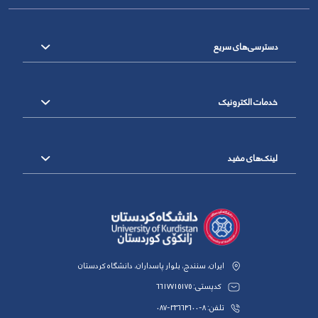
دسترسی‌های سریع
خدمات الکترونیک
لینک‌های مفید
ایران، سنندج، بلوار پاسداران، دانشگاه کردستان
کدپستی: 6617715175
تلفن: 8-33664600-087