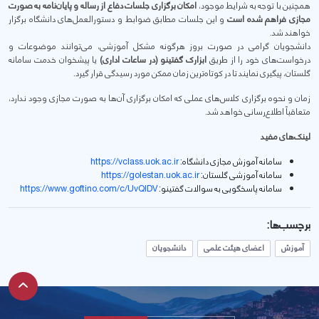
همچنین با توجه به شرایط موجود،
امکان برگزاری جلسات دفاع از رساله و پایان‌نامه به صورت
مجازی فراهم شده است
و این جلسات مطابق ضوابط و دستورالعمل‌های دانشگاه برگزار
خواهند شد.
دانشجویان گرامی در صورت بروز هرگونه مشکل آموزشی، می‌توانند موضوعات و
درخواست‌های خود را از طریق
ابزارک گفتینو (در ساعات اداری)
یا پیشخوان خدمت سامانه
گلستان، پیگیری نمایند تا در کوتاه‌ترین زمان ممکن مورد رسیدگی قرار گیرد.
زمان و نحوه برگزاری کلاس‌های عملی که امکان برگزاری آن‌ها به صورت مجازی وجود ندارد،
متعاقباً اطلاع‌رسانی خواهد شد.
لینک‌های مفید
سامانه آموزش مجازی دانشگاه:
https://vclass.uok.ac.ir
سامانه آموزشی گلستان:
https://golestan.uok.ac.ir
سامانه پاسخگویی به سوالات گفتینو:
https://www.goftino.com/c/UvQIDV
برچسب‌ها:
آموزش
اعضای هیئت علمی
دانشجویان