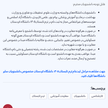
قابل توجه دانشجويان محترم؛
دانشجويان دانشگاه‌های وابسته به وزارت علوم، تحقيقات و فناوری و وزارت
بهداشت، درمان و آموزش پزشكی، پيام نور، علمی كاربردی، دانشگاه آزاد اسلامی و
موسسه‌های غيرانتفاعی مجاز به ثبت نام در ترم تابستان 1405 دانشگاه كردستان
هستند.
در صورت هرگونه مغايرت در واحدهای اخذ شده، توسط دانشجو با معرفی‌نامه
دانشگاه مبدا، عواقب آن به عهده دانشجو است و دانشگاه كردستان هيچ گونه
مسئوليتی در خصوص تغيير، جابجايی، حذف و مكاتبه با دانشگاه مبدا در خصوص اين
مغايرت و يا عودت شهريه ندارد.
در صورت هرگونه مغايرت در مشخصات ثبت شده، رشته تحصيلی و حتی نام دانشگاه
مبدا، عواقب بعدی به عهده دانشجو است و دانشگاه كردستان مسئوليتی نسبت به
تصحيح و ارسال مجدد نمرات ندارد.
جهت مشاهده مراحل ثبت‌نام ترم تابستان ۱۴۰۵ دانشگاه كردستان مخصوص دانشجويان ساير
دانشگاه‌ها کلیک کنید.
برچسب‌ها:
کارشناسی
دانشجویان
معاونت آموزشی
ترم تابستان