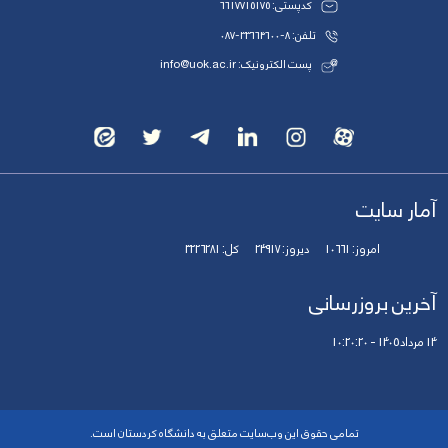
کدپستی: 6617715175
تلفن: 8-33664600-087
پست الکترونیک: info@uok.ac.ir
آمار سایت
امروز:
10661
دیروز:
24917
کل:
3226281
آخرین بروزرسانی
14 مرداد 1405 - 10:20:20
تمامی حقوق این وب‌سایت متعلق به دانشگاه کردستان است.