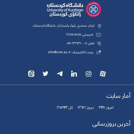
ایران، سنندج، بلوار پاسداران، دانشگاه کردستان
کدپستی: 6617715175
تلفن: 8-33664600-087
پست الکترونیک: info@uok.ac.ir
آمار سایت
امروز:
4948
دیروز:
23686
کل:
3178944
آخرین بروزرسانی