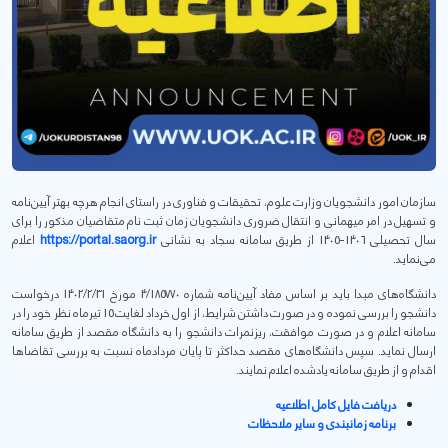
سازمان امور دانشجویان وزارت علوم، تحقیقات و فناوری در راستای انجام هرچه بهتر آیین‌نامه
و تسهیل در امر میهمانی و انتقال ضروری دانشجویان زمان ثبت نام متقاضیان مذکور را برای
سال تحصیلی 1406-1405 از طریق سامانه سجاد به نشانی
https://portal.saorg.ir
اعلام
می‌نماید.
دانشگاه‌های مبدا باید بر اساس مفاد آیین‌نامه شماره 4/185770 مورخ 1402/2/31 درخواست
دانشجو را بررسی نموده و در صورت داشتن شرایط، از اول خرداد لغایت 15 تیرماه نظر خود را در
سامانه اعلام و در صورت موافقت، ریزنمرات دانشجو را به دانشگاه مقصد از طریق سامانه
ارسال نماید. سپس دانشگاه‌های مقصد حداکثر تا پایان مردادماه نسبت به بررسی تقاضاها
اقدام و از طریق سامانه یادشده اعلام نمایند.
دریافت فایل کامل اطلاعیه
برنامه زمانبندی و سایر ملاحظات