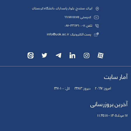
ایران، سنندج، بلوار پاسداران، دانشگاه کردستان
کدپستی: 6617715175
تلفن: 8-33664600-087
پست الکترونیک: info@uok.ac.ir
آمار سایت
امروز:
20667
دیروز:
33813
کل:
3270100
آخرین بروزرسانی
17 مرداد 1405 - 11:45:18