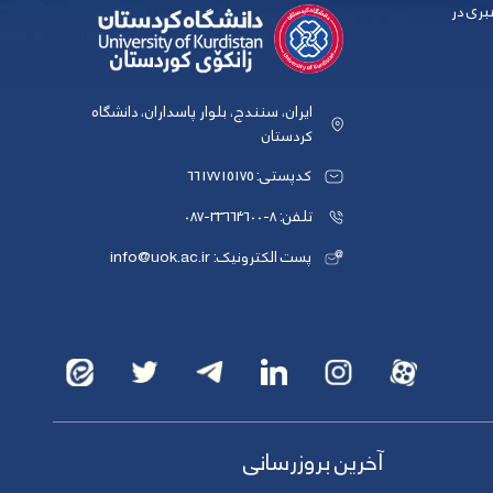
بری در
ایران، سنندج، بلوار پاسداران، دانشگاه
کردستان
کدپستی: 6617715175
تلفن: 8-33664600-087
پست الکترونیک: info@uok.ac.ir
آخرین بروزرسانی