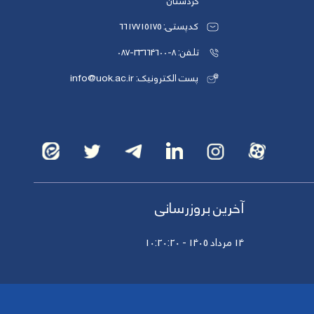
کردستان
کدپستی: 6617715175
تلفن: 8-33664600-087
پست الکترونیک: info@uok.ac.ir
آخرین بروزرسانی
14 مرداد 1405 - 10:20:20