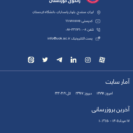
ایران، سنندج، بلوار پاسداران، دانشگاه کردستان
کدپستی: 6617715175
تلفن: 8-33664600-087
پست الکترونیک: info@uok.ac.ir
آمار سایت
امروز:
14798
دیروز:
24917
کل:
3230419
آخرین بروزرسانی
17 مرداد 1405 - 10:36:50