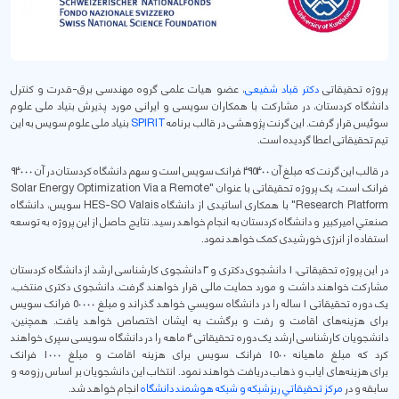
پروژه تحقيقاتی
دکتر قباد شفيعی
، عضو هیات علمی گروه مهندسی برق-قدرت و کنترل
دانشگاه کردستان، در مشارکت با همکاران سويسی و ايرانی مورد پذيرش بنیاد ملی علوم
سوئیس قرار گرفت. این گرنت پژوهشی در قالب برنامه
SPIRIT
بنياد ملی علوم سويس به اين
تيم تحقيقاتی اعطا گرديده است.
در قالب این گرنت که مبلغ آن 495400 فرانک سويس است و سهم دانشگاه کردستان در آن 94000
فرانک است، یک پروژه تحقیقاتی با عنوان "Solar Energy Optimization Via a Remote
Research Platform" با همکاری اساتيدی از دانشگاه HES-SO Valais سويس، دانشگاه
صنعتي اميرکبير و دانشگاه کردستان به انجام خواهد رسید. نتایج حاصل از این پروژه به توسعه
استفاده از انرژی خورشيدی کمک خواهد نمود.
در اين پروژه تحقيقاتی، 1 دانشجوی دکتری و 3 دانشجوی کارشناسی ارشد از دانشگاه کردستان
مشارکت خواهند داشت و مورد حمايت مالی قرار خواهند گرفت. دانشجوی دکتری منتخب،
يک دوره تحقيقاتی 1 ساله را در دانشگاه سويسي خواهد گذراند و مبلغ 50000 فرانک سويس
برای هزينه‌های اقامت و رفت و برگشت به ايشان اختصاص خواهد يافت. همچنين،
دانشجويان کارشناسی ارشد يک دوره تحقيقاتی 4 ماهه را در دانشگاه سويسی سپری خواهند
کرد که مبلغ ماهيانه 1500 فرانک سويس برای هزينه اقامت و مبلغ 1000 فرانک
برای هزينه‌های اياب و ذهاب دريافت خواهند نمود. انتخاب اين دانشجويان بر اساس رزومه و
سابقه و در
مرکز تحقيقاتي ريزشبکه و شبکه هوشمند دانشگاه
انجام خواهد شد.