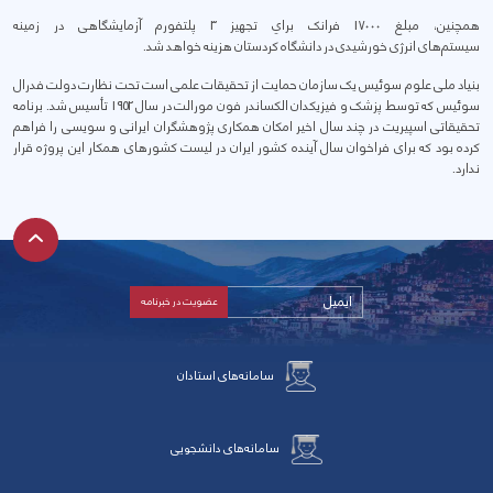
همچنين، مبلغ 17000 فرانک براي تجهيز 3 پلتفورم آزمايشگاهی در زمينه
سيستم‌های انرژی خورشيدی در دانشگاه کردستان هزينه خواهد شد.
بنیاد ملی علوم سوئیس یک سازمان حمایت از تحقیقات علمی است تحت نظارت دولت فدرال
سوئیس که توسط پزشک و فیزیکدان الکساندر فون مورالت در سال 1952 تأسیس شد. برنامه
تحقيقاتی اسپيريت در چند سال اخير امکان همکاری پژوهشگران ايرانی و سويسی را فراهم
کرده بود که برای فراخوان سال آينده کشور ايران در ليست کشورهای همکار اين پروژه قرار
ندارد.
سامانه‌های استادان
سامانه‌های دانشجویی