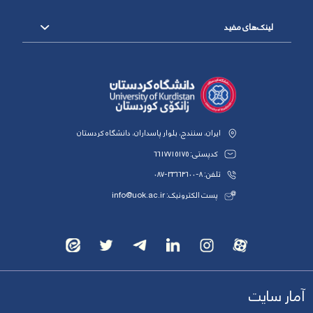
لینک‌های مفید
ایران، سنندج، بلوار پاسداران، دانشگاه کردستان
کدپستی: 6617715175
تلفن: 8-33664600-087
پست الکترونیک: info@uok.ac.ir
آمار سایت