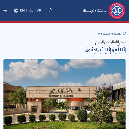
دانشگاه کردستان
EN
KU
AR
ورود
دوشنبه 11 اسفند 1404
بسم الله الرحمن الرحیم
إنَّـا لِـلَّـهِ وَ إِنَّـا إِلَـیْـهِ رَاجِـعُـونَ