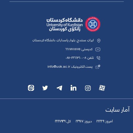
ایران، سنندج، بلوار پاسداران، دانشگاه کردستان
کدپستی: 6617715175
تلفن: 8-33664600-087
پست الکترونیک: info@uok.ac.ir
آمار سایت
امروز:
22329
دیروز:
24917
کل:
3237949