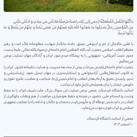
يا أَيَّتُهَا النَّفْسُ الْمُطْمَئِنَّةُ ارْجِعِي إِلى رَبِّكِ راضِيَةً مَرْضِيَّةً فَادْخُلِي فِي عِبادِي وَ ادْخُلِي جَنَّتِي
مِنَ الْمُؤْمِنِینَ رِجالٌ صَدَقُوا ما عاهَدُوا اللّهَ عَلَیْهِ فَمِنْهُمْ مَنْ قَضى نَحْبَهُ وَ مِنْهُمْ مَنْ یَنْتَظِرُ وَ ما
بَدَّلُوا تَبْدِیلاً
با قلبی مالامال از غم و اندوهی عمیق، حادثه جانگداز شهادت مظلومانه قائد امت و رهبر
معظم انقلاب اسلامی حضرت آیت‌الله العظمی امام خامنه‌ای (رضوان‌الله تعالی علیه) بدست
محور خبیث آمریکایی- صهیونی را به پیشگاه مردم غیور ایران و آزادگان جهان تسلیت عرض
می‌نمائیم.
حضرت امام خامنه‌ای(قدس سره) در بیش از سه دهه مدیریت و هدایت حکیمانه کشور، ایران را
به کانون استقلال‌طلبی، آزادیخواهی و استکبارستیزی در جهان تبدیل نمود. ژرف‌اندیشی و
تدبیر، پایبندی عمیق به آرمان‌های انقلاب و امام خمینی(ره)، شجاعت و صلابت، علم و تقوی و
خلوص، ایشان را برای همیشه‌ی تاریخ جاودان ساخت.
اساتید دانشگاه کردستان، ضمن عرض تسلیت این سوگ بزرگ، ملت شریف ایران را به حفظ
وحدت و انسجام ملی، حضور در صحنه و حفظ هوشیاری، مراقبت از هم وطنان، جلوگیری از
افتادن در دام دشمن توطئه گر و مأیوس‌کردن دشمنان و خائنان و ادامه راه با صلابت جمهوری
اسلامی و ایران قوی دعوت می‌نماید.
جمعی از اساتید دانشگاه کردستان
۱۰ اسفند ۱۴۰۴