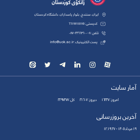
ایران، سنندج، بلوار پاسداران، دانشگاه کردستان
کدپستی: 6617715175
تلفن: 8-33664600-087
پست الکترونیک: info@uok.ac.ir
آمار سایت
امروز:
16337
دیروز:
31607
کل:
3297377
آخرین بروزرسانی
19 مرداد 1405 - 12:19:37