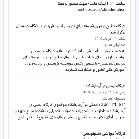
ساعت ۱۱:۳۰ لینک جلسه جهت حضور برخط:
meet.uok.ac.ir/ch/education
كارگاه «طرح درس پيشرفته براي تدريس ثمربخش» در دانشگاه كردستان
برگزار شد
شنبه 02 خرداد 1405
محتوای سایت
به همت معاونت آموزشی دانشگاه كردستان، كارگاه تخصصی
توانمدسازی اعضای هيات علمی با عنوان «طرح درس پيشرفته برای
تدريس ثمربخش» با حضور رئيس موسسه پژوهش و برنامه‌ريزی
آموزش عالی كشور و مشاركت گسترده...
کارگاه ایمنی در آزمایشگاه
پنج‌شنبه 24 اردیبهشت 1405
محتوای سایت
14 05 2026 کارگاه ایمنی در آزمایشگاه موضوع: کارگاه ایمنی در
آزمایشگاه مخاطبان: دانشجویان تحصیلات تکمیلی دانشکده منابع طبیعی
مدرس: آقای دکتر محمد شفیع رحمانی زمان‌بندی: شروع ثبت‌نام: تاریخ...
کارگاه آموزشی منبع‌نویسی