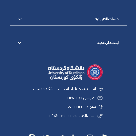
خدمات الکترونیک
لینک‌های مفید
ایران، سنندج، بلوار پاسداران، دانشگاه کردستان
کدپستی: 6617715175
تلفن: 8-33664600-087
پست الکترونیک: info@uok.ac.ir