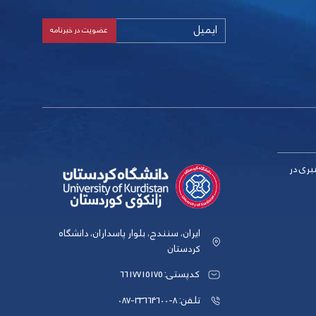
بری در
ایران، سنندج، بلوار پاسداران، دانشگاه
کردستان
کدپستی: 6617715175
تلفن: 8-33664600-087