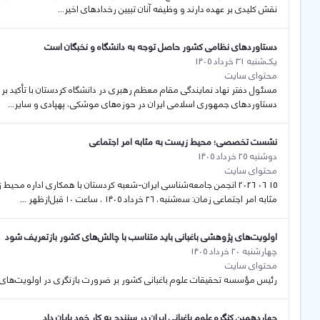
نقش کلیدی بر عهده دارند و وظیفه آنان تبیین رخدادهای اخیر...
دستاوردهای نظامی کشور حاصل توجه به دانشگاه و نخبگان است
یک‌شنبه 31 خرداد 1405
محتوای سایت
مسئول دفتر نهاد نمایندگی مقام معظم رهبری در دانشگاه کردستان با تأکید بر
دستاوردهای جمهوری اسلامی ایران در حوزه‌های موشکی، پهپادی و سایر...
نشست تخصصی؛ محیط زیست به مثابه امر اجتماعی
دوشنبه 25 خرداد 1405
محتوای سایت
15 06 2026 انجمن جامعه‌شناسی ایران-شعبه کردستان با ‌همکاری ادار
مثابه امر اجتماعی زمان: سەشنبه، ۲۶ خرداد ١٤٠٥ ، ساعت ١٠ قبل‌ازظهر ...
اولویت‌های پژوهشی باغبانی باید متناسب با چالش‌های کشور بازتعریف شود
چهارشنبه 20 خرداد 1405
محتوای سایت
رئیس مؤسسه تحقیقات علوم باغبانی کشور بر ضرورت بازنگری در اولویت‌های پ
چهاردهمین کنگره علوم باغبانی ایران در سنندج به کار خود پایان داد