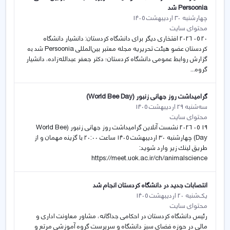
Persoonia شد
چهارشنبه 30 اردیبهشت 1405
محتوای سایت
20 05 2026 افتخاری دیگر برای دانشگاە کردستان: دانشیار دانشگاه
کردستان عضو هیئت تحریریه مجله معتبر بین‌المللی Persoonia شد بە
گزارش روابط عمومی دانشگاە کردستان؛ دکتر جعفر عبدالله‌زاده، دانشیار
گروه...
گراميداشت روز جهانی زنبور (World Bee Day)
سه‌شنبه 29 اردیبهشت 1405
محتوای سایت
19 05 2026 نشست آنلاين گراميداشت روز جهانی زنبور (World Bee
Day) چهارشنبه ٣٠ ارديبهشت ١٤٠٥ ساعت ٢٠:٠٠ با گزينە مهمان و از
طريق لينك زير وارد شويد:
https://meet.uok.ac.ir/ch/animalscience
انتصابات جدید در دانشگاه کردستان انجام شد
یک‌شنبه 20 اردیبهشت 1405
محتوای سایت
رئیس دانشگاه کردستان در احکامی جداگانه، مشاور معاونت اداری و
مالی در حوزه فضای سبز دانشگاه و سرپرست گروه آموزشی مرتع و